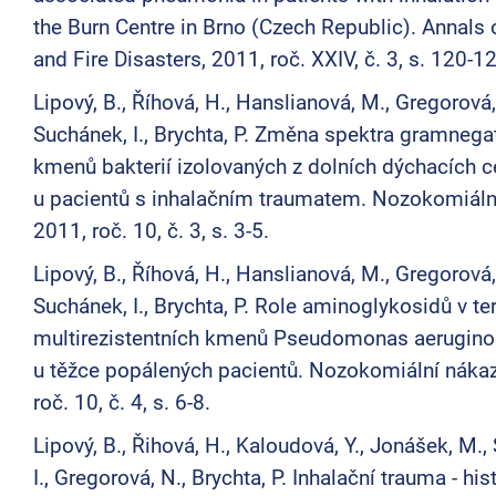
the Burn Centre in Brno (Czech Republic). Annals 
and Fire Disasters, 2011, roč. XXIV, č. 3, s. 120-1
Lipový, B., Říhová, H., Hanslianová, M., Gregorová,
Suchánek, I., Brychta, P. Změna spektra gramnega
kmenů bakterií izolovaných z dolních dýchacích c
u pacientů s inhalačním traumatem. Nozokomiáln
2011, roč. 10, č. 3, s. 3-5.
Lipový, B., Říhová, H., Hanslianová, M., Gregorová,
Suchánek, I., Brychta, P. Role aminoglykosidů v ter
multirezistentních kmenů Pseudomonas aerugin
u těžce popálených pacientů. Nozokomiální nákaz
roč. 10, č. 4, s. 6-8.
Lipový, B., Řihová, H., Kaloudová, Y., Jonášek, M.
I., Gregorová, N., Brychta, P. Inhalační trauma - hist