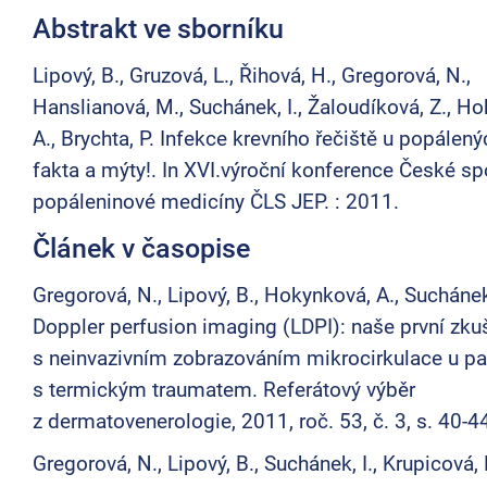
Abstrakt ve sborníku
Lipový, B., Gruzová, L., Řihová, H., Gregorová, N.,
Hanslianová, M., Suchánek, I., Žaloudíková, Z., H
A., Brychta, P. Infekce krevního řečiště u popálený
fakta a mýty!. In XVI.výroční konference České sp
popáleninové medicíny ČLS JEP. : 2011.
Článek v časopise
Gregorová, N., Lipový, B., Hokynková, A., Suchánek
Doppler perfusion imaging (LDPI): naše první zku
s neinvazivním zobrazováním mikrocirkulace u pa
s termickým traumatem. Referátový výběr
z dermatovenerologie, 2011, roč. 53, č. 3, s. 40-4
Gregorová, N., Lipový, B., Suchánek, I., Krupicová, 