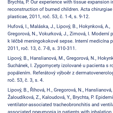
Brychta, P. Our experience with tissue expansion i
reconstruction of burned children. Acta chirurgiae
plasticae, 2011, roč. 53, č. 1-4, s. 9-12.
Hufová, I., Maláska, J., Lipový, B., Hokynková, A.,
Gregorová, N., Vokurková, J., Zimová, I. Moderní p
k léčbě meningokokové sepse. Interní medicína pr
2011, roč. 13, č. 7-8, s. 310-311.
Lipový, B., Hanslianová, M., Gregorová, N., Hokynk
Suchánek, I. Zygomycety izolované u pacienta s 
popálením. Referátový výboěr z dermatovenerolog
roč. 53, č. 3, s. 4.
Lipový, B., Říhová, H., Gregorová, N., Hanslianová,
Žaloudíková, Z., Kaloudová, Y., Brychta, P. Epidem
ventilator-associated tracheobronchitis and ventil
associated pneumonia in patients with inhalation i