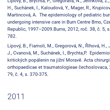
Lipový, B., Brychta, P., Gregorava, N., Jelínková, Z.
H., Suchánek, I., Kaloudová, Y., Mager, R., Krupicov
Martincová, A. The epidemiology of pediatric bu
undergoing intensive care in Burn Centre Brno, Cz
Republic, 1997–2009.Burns, 2012, roč. 38, č. 5, s
782.
Lipový, B., Fiamoli, M., Gregorová, N., Říhová, H.,
J., Cvanová, M., Suchánek, I., Brychta,P. Epidemio
kritických popálenin na jižní Moravě. Acta chirurg
orthopaedicae et traumatologieae čechoslovaca, 
79, č. 4, s. 370-375.
2011