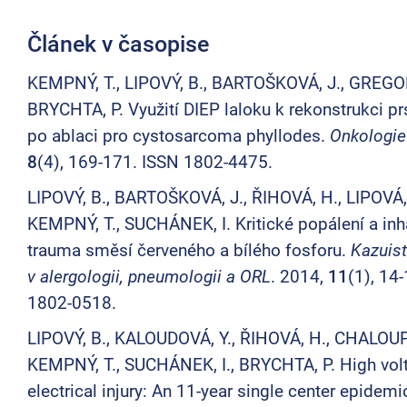
Článek v časopise
KEMPNÝ, T., LIPOVÝ, B., BARTOŠKOVÁ, J., GREGO
BRYCHTA, P. Využití DIEP laloku k rekonstrukci pr
po ablaci pro cystosarcoma phyllodes.
Onkologie
8
(4), 169-171. ISSN 1802-4475.
LIPOVÝ, B., BARTOŠKOVÁ, J., ŘIHOVÁ, H., LIPOVÁ, 
KEMPNÝ, T., SUCHÁNEK, I. Kritické popálení a inh
trauma směsí červeného a bílého fosforu.
Kazuist
v alergologii, pneumologii a ORL
. 2014,
11
(1), 14
1802-0518.
LIPOVÝ, B., KALOUDOVÁ, Y., ŘIHOVÁ, H., CHALOUP
KEMPNÝ, T., SUCHÁNEK, I., BRYCHTA, P. High vol
electrical injury: An 11-year single center epidemi