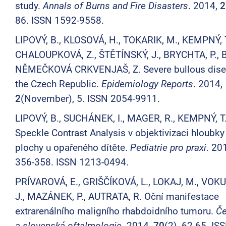
study.
Annals of Burns and Fire Disasters
. 2014,
2
86. ISSN 1592-9558.
LIPOVÝ, B., KLOSOVÁ, H., TOKARIK, M., KEMPNÝ, T
CHALOUPKOVÁ, Z., ŠTĚTÍNSKÝ, J., BRYCHTA, P., B
NĚMEČKOVÁ CRKVENJAŠ, Z. Severe bullous dise
the Czech Republic.
Epidemiology Reports
. 2014,
2
(November), 5. ISSN 2054-9911.
LIPOVÝ, B., SUCHÁNEK, I., MAGER, R., KEMPNÝ, T.
Speckle Contrast Analysis v objektivizaci hloubk
plochy u opařeného dítěte.
Pediatrie pro praxi
. 20
356-358. ISSN 1213-0494.
PRÍVAROVÁ, E., GRIŠČÍKOVÁ, L., LOKAJ, M., VOK
J., MAZÁNEK, P., AUTRATA, R. Oční manifestace
extrarenálního maligního rhabdoidního tumoru.
Č
a slovenská oftalmologie
. 2014,
70
(2), 62-65. IS