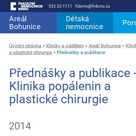
532 23 1111
fnbrno@fnbrno.cz
Areál
Dětská
Por
Bohunice
nemocnice
Úvodní stránka
>
Kliniky a oddělení
>
Areál Bohunice
>
Klin
a plastické chirurgie
>
Přednášky a publikace
Přednášky a publikace 
Klinika popálenin a
plastické chirurgie
2014