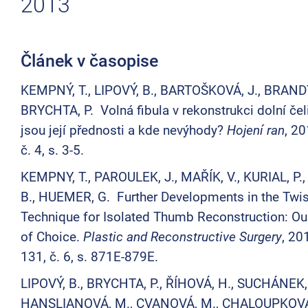
2013
Článek v časopise
KEMPNÝ, T., LIPOVÝ, B., BARTOŠKOVÁ, J., BRAND
BRYCHTA, P. Volná fibula v rekonstrukci dolní čeli
jsou její přednosti a kde nevýhody?
Hojení ran
, 20
č. 4, s. 3-5.
KEMPNY, T., PAROULEK, J., MAŘÍK, V., KURIAL, P.,
B., HUEMER, G. Further Developments in the Twi
Technique for Isolated Thumb Reconstruction: O
of Choice.
Plastic and Reconstructive Surgery
, 20
131, č. 6, s. 871E-879E.
LIPOVÝ, B., BRYCHTA, P., ŘÍHOVÁ, H., SUCHÁNEK, 
HANSLIANOVÁ, M., CVANOVÁ, M., CHALOUPKOVÁ,