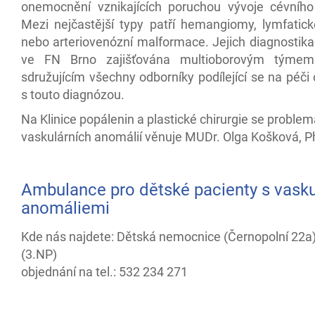
onemocnění vznikajících poruchou vývoje cévníh
Mezi nejčastější typy patří hemangiomy, lymfatick
nebo arteriovenózní malformace. Jejich diagnostika
ve FN Brno zajišťována multioborovým týmem
sdružujícím všechny odborníky podílející se na péči
s touto diagnózou.
Na Klinice popálenin a plastické chirurgie se problem
vaskulárních anomálií věnuje MUDr. Olga Košková, P
Ambulance pro dětské pacienty s vasku
anomáliemi
Kde nás najdete: Dětská nemocnice (Černopolní 22a)
(3.NP)
objednání na tel.: 532 234 271