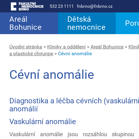
532 23 1111
fnbrno@fnbrno.cz
Areál
Dětská
Por
Bohunice
nemocnice
Úvodní stránka
>
Kliniky a oddělení
>
Areál Bohunice
>
Klin
a plastické chirurgie
>
Cévní anomálie
Cévní anomálie
Diagnostika a léčba cévních (vaskulárn
anomálií
Vaskulární anomálie
Vaskulární anomálie jsou rozsáhlou skupinou 