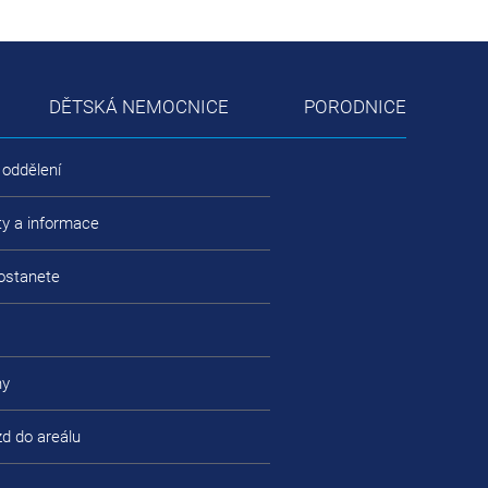
DĚTSKÁ NEMOCNICE
PORODNICE
 oddělení
ty a informace
ostanete
ny
zd do areálu