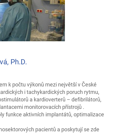
vá, Ph.D.
edem k počtu výkonů mezi největší v České
ardických i tachykardických poruch rytmu,
stimulátorů a kardioverterů – defibrilátorů,
antacemi monitorovacích přístrojů .
ly funkce aktivních implantátů, optimalizace
mosektorových pacientů a poskytují se zde