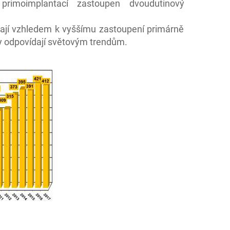
rimoimplantací zastoupen dvoudutinový
sají vzhledem k vyššímu zastoupení primárně
ty odpovídají světovým trendům.