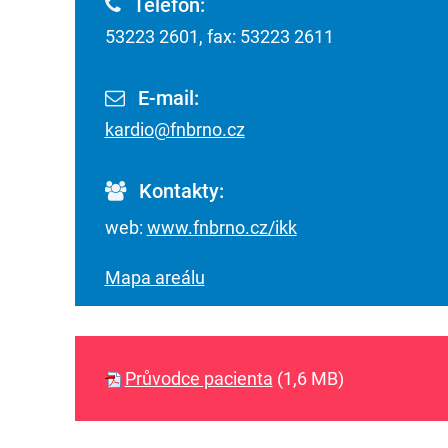
Telefon:
53223 2601, fax: 53223 2611
E-mail:
kardio@fnbrno.cz
Kontakty:
web:
www.fnbrno.cz/ikk
Mapa areálu
Průvodce pacienta
(1,6 MB)