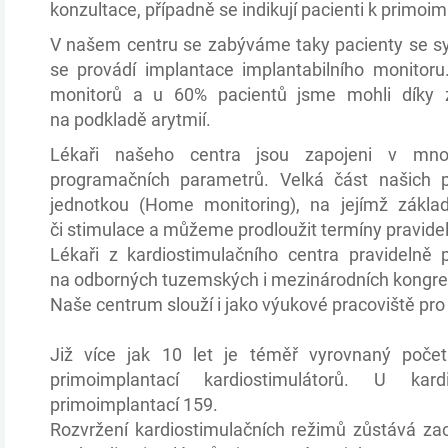
konzultace, případně se indikují pacienti k primoi
V našem centru se zabýváme taky pacienty se s
se provádí implantace implantabilního monitoru
monitorů a u 60% pacientů jsme mohli díky 
na podkladě arytmií.
Lékaři našeho centra jsou zapojeni v mnoh
programačních parametrů. Velká část našich 
jednotkou (Home monitoring), na jejímž zákla
či stimulace a můžeme prodloužit termíny pravidel
Lékaři z kardiostimulačního centra pravidelně 
na odborných tuzemských i mezinárodních kongres
Naše centrum slouží i jako výukové pracoviště pro 
Již více jak 10 let je téměř vyrovnaný poče
primoimplantací kardiostimulátorů. U kard
primoimplantací 159.
Rozvržení kardiostimulačních režimů zůstává za