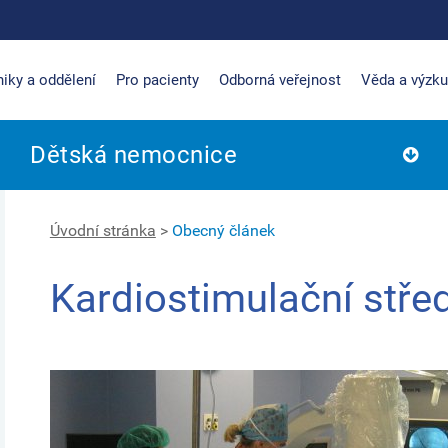
niky a oddělení
Pro pacienty
Odborná veřejnost
Věda a výzk
Dětská nemocnice
Úvodní stránka
>
Obecný článek
Kardiostimulační stře