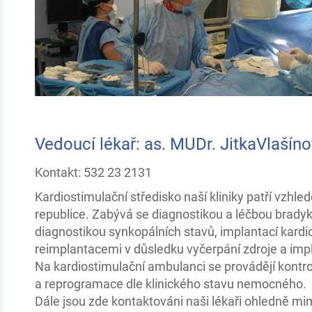
Vedoucí lékař: as. MUDr. JitkaVlašíno
Kontakt: 532 23 2131
Kardiostimulační středisko naší kliniky patří vzhl
republice. Zabývá se diagnostikou a léčbou bradyk
diagnostikou synkopálních stavů, implantací kardio
reimplantacemi v důsledku vyčerpání zdroje a impl
Na kardiostimulační ambulanci se provádějí kontro
a reprogramace dle klinického stavu nemocného.
Dále jsou zde kontaktováni naši lékaři ohledně mi