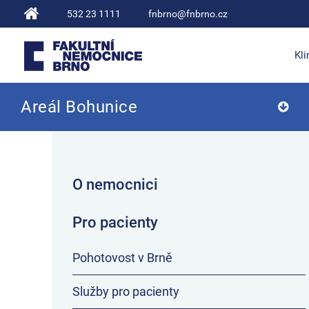
532 23 1111
fnbrno@fnbrno.cz
Kli
Areál Bohunice
Fakultní nemocnice Brno
O nemocnici
Pro pacienty
Pohotovost v Brně
Služby pro pacienty