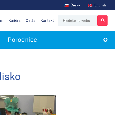
Česky
English
um
Kariéra
O nás
Kontakt
Porodnice
disko