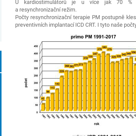
U kardiostimulátorů je u více jak 70 % p
a resynchronizační režim.
Počty resynchronizační terapie PM postupně kle
preventivních implantací ICD CRT. I tyto naše poč