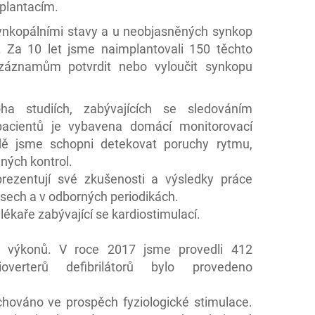
mplantacím.
ynkopálními stavy a u neobjasněných synkop
. Za 10 let jsme naimplantovali 150 těchto
záznamům potvrdit nebo vyloučit synkopu
a studiích, zabývajících se sledováním
pacientů je vybavena domácí monitorovací
dě jsme schopni detekovat poruchy rytmu,
ných kontrol.
prezentují své zkušenosti a výsledky práce
ech a v odborných periodikách.
lékaře zabývající se kardiostimulací.
t výkonů. V roce 2017 jsme provedli 412
ioverterů defibrilátorů bylo provedeno
chováno ve prospěch fyziologické stimulace.