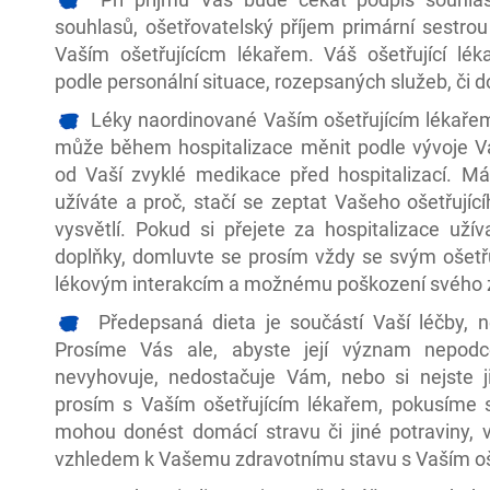
souhlasů, ošetřovatelský příjem primární sestrou
Vaším ošetřujícícm lékařem. Váš ošetřující lé
podle personální situace, rozepsaných služeb, či 
Léky naordinované Vaším ošetřujícím lékařem
může během hospitalizace měnit podle vývoje V
od Vaší zvyklé medikace před hospitalizací. M
užíváte a proč, stačí se zeptat Vašeho ošetřující
vysvětlí. Pokud si přejete za hospitalizace užív
doplňky, domluvte se prosím vždy se svým ošetřu
lékovým interakcím a možnému poškození svého z
Předepsaná dieta je součástí Vaší léčby, 
Prosíme Vás ale, abyste její význam nepodc
nevyhovuje, nedostačuje Vám, nebo si nejste jis
prosím s Vaším ošetřujícím lékařem, pokusíme s
mohou donést domácí stravu či jiné potraviny, v
vzhledem k Vašemu zdravotnímu stavu s Vaším oš