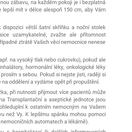
jinou zábavu, na každém pokoji je i bezplatná
e je lepší mít v délce alespoň 150 cm, aby Vám
ispozici větší šatní skříňku a noční stolek
sice uzamykatelné, zvažte ale přítomnost
 případné ztrátě Vašich věcí nemocnice nenese
např. na vysoký tlak nebo cukrovku), pokud ale
inhalátory, hormonální léky, onkologické léky
prosím s sebou. Pokud si nejste jisti, raději si
 na oddělení a vydáme opět při propuštění.
ka, při nutnosti přijmout více pacientů může
 na Transplantační a aseptické jednotce jsou
 ohleduplní k ostatním nemocným na Vašem
avu než Vy. K lepšímu spánku mohou pomoci
 v nemocničních automatech a lékárně).
 s hospitalizací či dalších informovaných