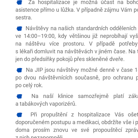
Za hospitalizace je možná účast na bohos
asistence přímo u lůžka. V případně zájmu Vám po
sestra.
Návštěvy na našich standardních odděleních 
ve 14:00–⁠⁠⁠⁠⁠⁠19:00, kdy většinou již neprobíhají v
na náštěvu více prostoru. V případě potřeby
s lékaři domluvit na návštěvách v jiném čase. Na
jen do předsíňky pokojů přes skleněné dveře.
Na JIP jsou návštěvy možné denně v čase 14
po dvou návštěvnících současně, pro ochranu p
po celý rok.
Na naší klinice samozřejmě platí zákaz
a tabákových vaporizérů.
Při propuštění z hospitalizace Vás ošetř
doporučeném postupu a medikaci, obdržíte vše i p
doma prosím znovu ve své propouštěcí zpráv
z nich nezapomněli.