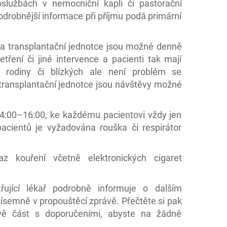
lužbách v nemocniční kapli či pastorační
drobnější informace při příjmu podá primární
a transplantační jednotce jsou možné denně
yšetření či jiné intervence a pacienti tak mají
 rodiny či blízkých ale není problém se
 transplantační jednotce jsou návštěvy možné
:00–16:00, ke každému pacientovi vždy jen
acientů je vyžadována rouška či respirátor
 kouření včetně elektronických cigaret
ující lékař podrobně informuje o dalším
ísemně v propouštěcí zprávě. Přečtěte si pak
ě část s doporučeními, abyste na žádné