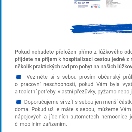
Pokud nebudete přeložen přímo z lůžkového odd
přijdete na příjem k hospitalizaci cestou jedné z
několik praktických rad pro pobyt na našich lůžko
Vezměte si s sebou prosím občanský průkaz,
o pracovní neschopnosti, pokud Vám byla vys
a toaletní potřeby, vlastní přezůvky, pyžamo nebo 
Doporučujeme si vzít s sebou jen menší částky 
doma. Pokud už je máte s sebou, můžeme Vám je
nápojových a jídelních autometech nemocnice je
či mobilním zařízením.