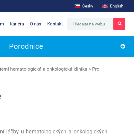
Česky
English
um
Kariéra
O nás
Kontakt
Porodnice
nterní hematologická a onkologická klinika
>
Pro
e
vní léčby u hematologických a onkologických