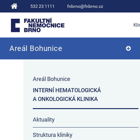
532 23 1111
fnbrno@fnbrno.cz
Kli
Areál Bohunice
Fakultní nemocnice Brno
Areál Bohunice
INTERNÍ HEMATOLOGICKÁ
A ONKOLOGICKÁ KLINIKA
Aktuality
Struktura kliniky