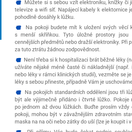
Můžete si s sebou vzít elektroniku, knížky či 
televize a wifi síť. Napájecí kabely k elektornic
pohodlně dosáhly k lůžku.
Na pokoji budete mít k uložení svých věcí k d
s menší skříňkou. Tyto úložné prostory jsou 
cennějších předmětů nebo dražší elektroniky. Při
za tuto ztrátu žádnou zodpovědnost.
Není třeba si k hospitalizaci brát běžné léky (
užíváte nějaké méně časté či nákladnější (např. 
nebo léky v rámci klinických studií), vezměte se je 
léky s sebou přineste, případně Vám je uschováme
Na pokojích standardních oddělení jsou tři lůž
být ale výjimečně přidáno i čtvrté lůžko. Pokoje
po jednom až dvou lůžkách. Buďte prosím vždy
pokoji, mohou být v závažnějším zdravotním st
maska na na oči nebo zátky do uší (lze je koupit i
Při příjmu Vás bude čekat podpis souhlasu