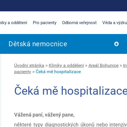
niky a oddělení
Pro pacienty
Odborná veřejnost
Věda a výzk
Dětská nemocnice
Úvodní stránka
>
Kliniky a oddělení
>
Areál Bohunice
>
I
pacienty
>
Čeká mě hospitalizace
Čeká mě hospitalizac
Vážená paní, vážený pane,
některé typy diagnostických úkonů nebo intenzi