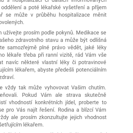
 oddělení a poté lékařské vyšetření a příjem
kař se může v průběhu hospitalizace měnit
dovolených.
 užívejte prosím podle pokynů. Medikace se
ašeho zdravotního stavu a může být odlišná
áte samozřejmě plné právo vědět, jaké léky
ho lékaře třeba při ranní vizitě, rád Vám vše
at navíc některé vlastní léky či potravinové
jícím lékařem, abyste předešli potenciálním
draví.
ne vždy tak může vyhovovat Vašim chutím.
eňovali. Pokud Vám ale strava skutečně
tí vhodností konkrétních jídel, proberte to
e pro Vás najít řešení. Rodina a blízcí Vám
ždy ale prosím zkonzultujte jejich vhodnost
etřujícím lékařem.