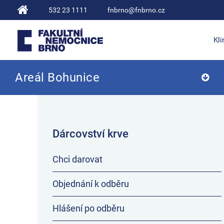
532 23 1111
fnbrno@fnbrno.cz
Kli
Areál Bohunice
Fakultní nemocnice Brno
Dárcovství krve
Chci darovat
Objednání k odběru
Hlášení po odběru