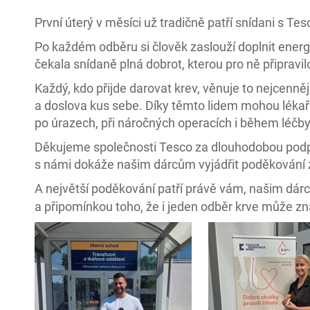
První úterý v měsíci už tradičně patří snídani s T
Po každém odběru si člověk zaslouží doplnit energi
čekala snídaně plná dobrot, kterou pro ně připravi
Každý, kdo přijde darovat krev, věnuje to nejcenně
a doslova kus sebe. Díky těmto lidem mohou lékař
po úrazech, při náročných operacích i během léč
Děkujeme společnosti Tesco za dlouhodobou podpor
s námi dokáže našim dárcům vyjádřit poděkování z
A největší poděkování patří právě vám, našim dá
a připomínkou toho, že i jeden odběr krve může z