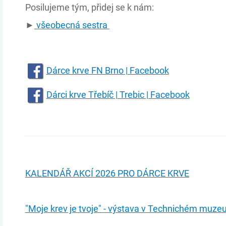
Posilujeme tým, přidej se k nám:
►
všeobecná sestra
Dárce krve FN Brno | Facebook
Dárci krve Třebíč | Trebic | Facebook
KALENDÁŘ AKCÍ 2026 PRO DÁRCE KRVE
"Moje krev je tvoje" - výstava v Technichém muze