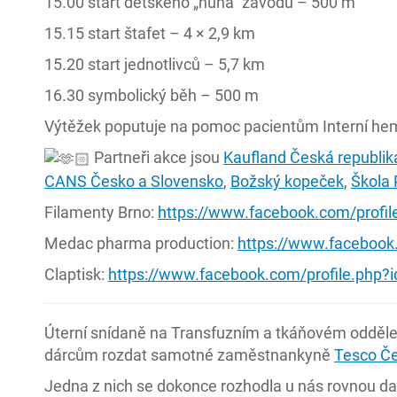
15.00 start dětského „ňuňa“ závodu – 500 m
15.15 start štafet – 4 × 2,9 km
15.20 start jednotlivců – 5,7 km
16.30 symbolický běh – 500 m
Výtěžek poputuje na pomoc pacientům Interní hem
Partneři akce jsou
Kaufland Česká republik
CANS Česko a Slovensko
,
Božský kopeček
,
Škola 
Filamenty Brno:
https://www.facebook.com/profi
Medac pharma production:
https://www.facebook
Claptisk:
https://www.facebook.com/profile.php?
Úterní snídaně na Transfuzním a tkáňovém oddělení
dárcům rozdat samotné zaměstnankyně
Tesco Č
Jedna z nich se dokonce rozhodla u nás rovnou daro