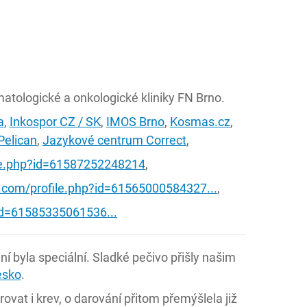
atologické a onkologické kliniky FN Brno.
a
,
Inkospor CZ / SK
,
IMOS Brno
,
Kosmas.cz
,
Pelican
,
Jazykové centrum Correct
,
le.php?id=61587252248214
,
.com/profile.php?id=61565000584327...
,
id=61585335061536...
 byla speciální. Sladké pečivo přišly našim
esko
.
vat i krev, o darování přitom přemýšlela již