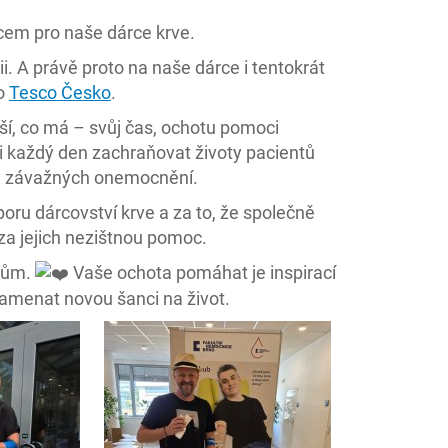
escem pro naše dárce krve.
i. A právě proto na naše dárce i tentokrát
lo
Tesco Česko
.
jší, co má – svůj čas, ochotu pomoci
i každý den zachraňovat životy pacientů
by závažných onemocnění.
u dárcovství krve a za to, že společně
a jejich nezištnou pomoc.
rcům.
Vaše ochota pomáhat je inspirací
namenat novou šanci na život.