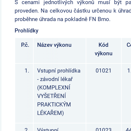
S cenami jednotlivých výkonů musí být p
proveden. Na celkovou částku určenou k úhrad
proběhne úhrada na pokladně FN Brno.
Prohlídky
P.č.
Název výkonu
Kód
C
výkonu
1.
Vstupní prohlídka
01021
1
- závodní lékař
(KOMPLEXNÍ
VYŠETŘENÍ
PRAKTICKÝM
LÉKAŘEM)
2.
Výstupní
01023
4