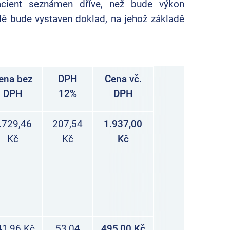
acient seznámen dříve, než bude výkon
ě bude vystaven doklad, na jehož základě
ena bez
DPH
Cena vč.
DPH
12%
DPH
.729,46
207,54
1.937,00
Kč
Kč
Kč
41,96 Kč
53,04
495,00 Kč