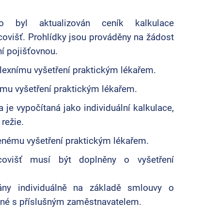
 byl aktualizován ceník kalkulace
covišť. Prohlídky jsou prováděny na žádost
ní pojišťovnou.
exnímu vyšetření praktickým lékařem.
mu vyšetření praktickým lékařem.
a je vypočítaná jako individuální kalkulace,
režie.
enému vyšetření praktickým lékařem.
acovišť musí být doplněny o vyšetření
ány individuálně na základě smlouvy o
ené s příslušným zaměstnavatelem.