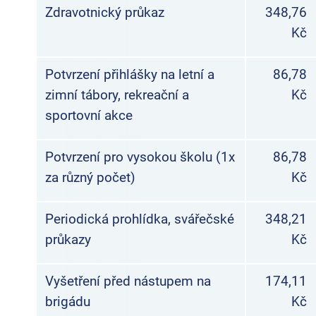
Zdravotnický průkaz
348,76
Kč
Potvrzení přihlášky na letní a
86,78
zimní tábory, rekreační a
Kč
sportovní akce
Potvrzení pro vysokou školu (1x
86,78
za různý počet)
Kč
Periodická prohlídka, svářečské
348,21
průkazy
Kč
Vyšetření před nástupem na
174,11
brigádu
Kč