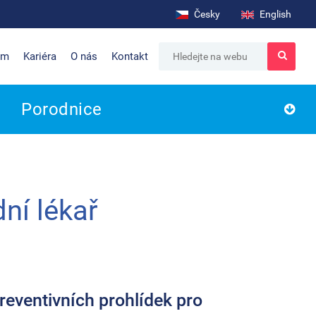
Česky
English
um
Kariéra
O nás
Kontakt
Porodnice
ní lékař
reventivních prohlídek pro