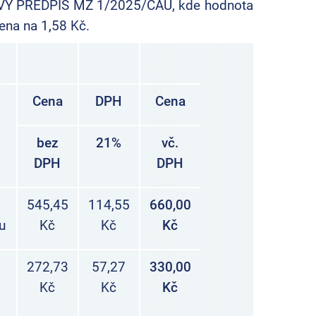
VÝ PŘEDPIS MZ 1/2025/CAU, kde hodnota
ena na 1,58 Kč.
Cena
DPH
Cena
bez
21%
vč.
DPH
DPH
545,45
114,55
660,00
u
Kč
Kč
Kč
272,73
57,27
330,00
Kč
Kč
Kč