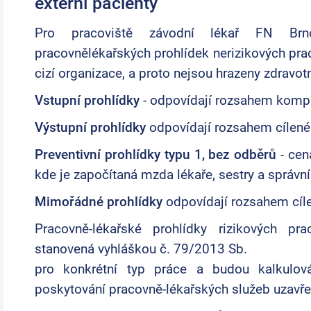
externí pacienty
Pro pracoviště závodní lékař FN Brno
pracovnělékařských prohlídek nerizikových pra
cizí organizace, a proto nejsou hrazeny zdravot
Vstupní prohlídky
- odpovídají rozsahem kompl
Výstupní prohlídky
odpovídají rozsahem cílené
Preventivní prohlídky typu 1, bez odběrů
- cen
kde je započítaná mzda lékaře, sestry a správní 
Mimořádné prohlídky
odpovídají rozsahem cíl
Pracovně-lékařské prohlídky rizikových pr
stanovená vyhláškou č. 79/2013 Sb.
pro konkrétní typ práce a budou kalkulov
poskytování pracovně-lékařských služeb uzavř