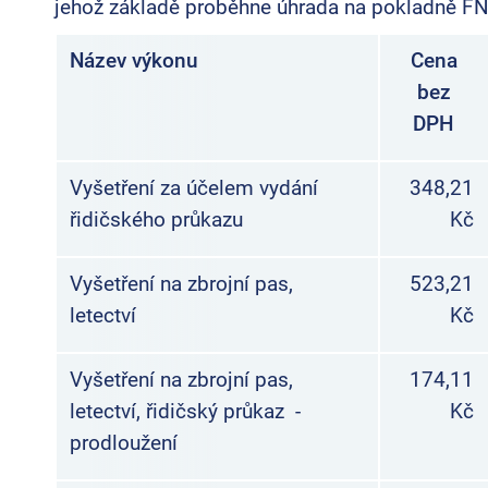
jehož základě proběhne úhrada na pokladně FN
Název výkonu
Cena
bez
DPH
Vyšetření za účelem vydání
348,21
řidičského průkazu
Kč
Vyšetření na zbrojní pas,
523,21
letectví
Kč
Vyšetření na zbrojní pas,
174,11
letectví, řidičský průkaz -
Kč
prodloužení