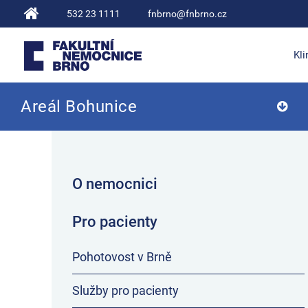
532 23 1111
fnbrno@fnbrno.cz
Kli
Areál Bohunice
Fakultní nemocnice Brno
O nemocnici
Pro pacienty
Pohotovost v Brně
Služby pro pacienty