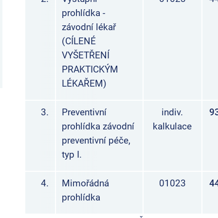
prohlídka -
závodní lékař
(CÍLENÉ
VYŠETŘENÍ
PRAKTICKÝM
LÉKAŘEM)
3.
Preventivní
indiv.
9
prohlídka závodní
kalkulace
preventivní péče,
typ I.
4.
Mimořádná
01023
4
prohlídka