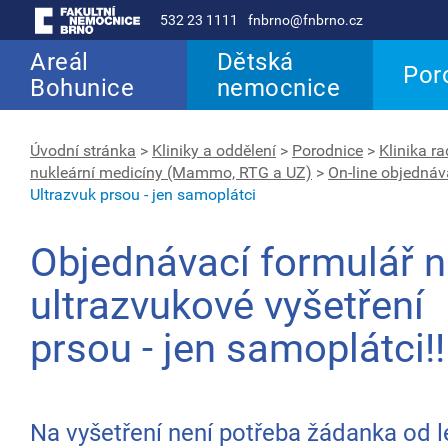
532 23 1111
fnbrno@fnbrno.cz
Areál
Dětská
Por
Bohunice
nemocnice
Úvodní stránka
>
Kliniky a oddělení
>
Porodnice
>
Klinika ra
nukleární medicíny (Mammo, RTG a UZ)
>
On-line objednáv
Ultrazvuk prsou - jen samoplátci
Objednávací formulář 
ultrazvukové vyšetření
prsou - jen samoplátci!!
Na vyšetření není potřeba žádanka od l