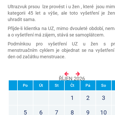
Ultrazvuk prsou lze provést i u žen , které jsou m
kategorii 45 let a výše, ale toto vyšetření je že
uhradit sama.
Příjde-li klientka na UZ, mimo dvouleté období, ne
a o vyšetření má zájem, stává se samoplátcem.
Podmínkou pro vyšetření UZ u žen s pra
menstruačním cyklem je objednat se na vyšetření
den od začátku menstruace.
ŘÍJEN 2026
Po
Út
St
Čt
Pá
So
1
2
3
5
6
7
8
9
10