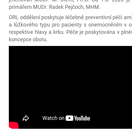
primářem MUDr. Radek Pejčoch, MHM.
ORL oddělení poskytuje léčebně preventivní péči am
a lůžkového typu pro pacienty s onemocněním v o
respektive hlavy a krku. Péče je poskytována v pln
koncepce oboru.