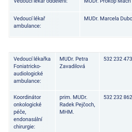
Vedoucí lékař oddělení:
MUDr. Prokop Mach
Vedoucí lékař
MUDr. Marcela Dub
ambulance:
Vedoucí lékařka
MUDr. Petra
532 232 47
Foniatricko-
Zavadilová
audiologické
ambulance:
Koordinátor
prim. MUDr.
532 232 86
onkologické
Radek Pejčoch,
péče,
MHM.
endonasální
chirurgie: