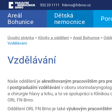
532 23 1111
fnbrno@fnbrno.cz
Areál
Dětská
Por
Bohunice
nemocnice
Úvodní stránka
>
Kliniky a oddělení
>
Areál Bohunice
>
Oddě
Vzdělávání
Vzdělávání
Naše oddělení je
akreditovaným pracovištěm pro pr
i postgraduální vzdělávání
v oboru otorinolaryngolog
a chirurgie hlavy a krku, a to ve spolupráci s Klinikou
ORL FN Brno.
Oddělení ORL FN Brno je také
výukovým pracoviště