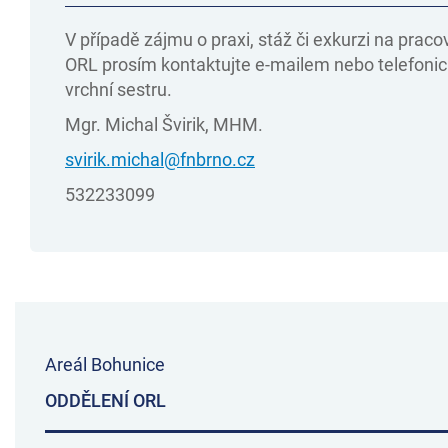
V případě zájmu o praxi, stáž či exkurzi na pracov
ORL prosím kontaktujte e-mailem nebo telefoni
vrchní sestru.
Mgr. Michal Švirik, MHM.
svirik.michal@fnbrno.cz
532233099
Areál Bohunice
ODDĚLENÍ ORL