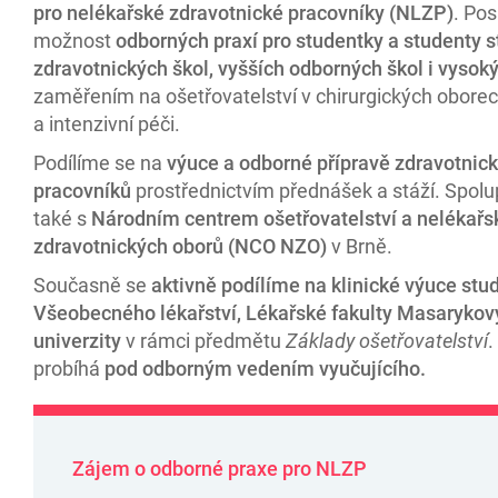
pro nelékařské zdravotnické pracovníky (NLZP)
. Po
možnost
odborných praxí pro studentky a studenty s
zdravotnických škol, vyšších odborných škol i vysok
zaměřením na ošetřovatelství v chirurgických obore
a intenzivní péči.
Podílíme se na
výuce a odborné přípravě zdravotnic
pracovníků
prostřednictvím přednášek a stáží. Spol
také s
Národním centrem ošetřovatelství a nelékařs
zdravotnických oborů (NCO NZO)
v Brně.
Současně se
aktivně podílíme na klinické výuce stu
Všeobecného lékařství, Lékařské fakulty Masarykov
univerzity
v rámci předmětu
Základy ošetřovatelství
.
probíhá
pod odborným vedením vyučujícího.
Zájem o odborné praxe pro NLZP