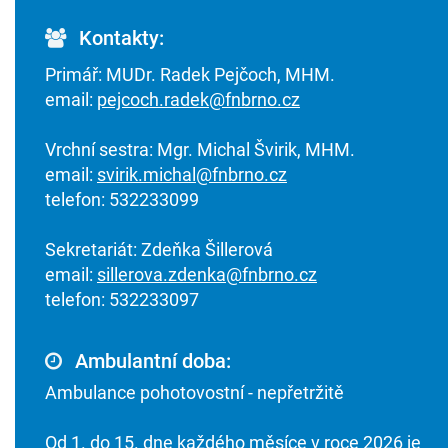
Kontakty:
Primář: MUDr. Radek Pejčoch, MHM.
email:
pejcoch.radek@fnbrno.cz
Vrchní sestra: Mgr. Michal Švirik, MHM.
email:
svirik.michal@fnbrno.cz
telefon: 532233099
Sekretariát: Zdeňka Šillerová
email:
sillerova.zdenka@fnbrno.cz
telefon: 532233097
Ambulantní doba:
Ambulance pohotovostní - nepřetržitě
Od 1. do 15. dne každého měsíce v roce 2026 je