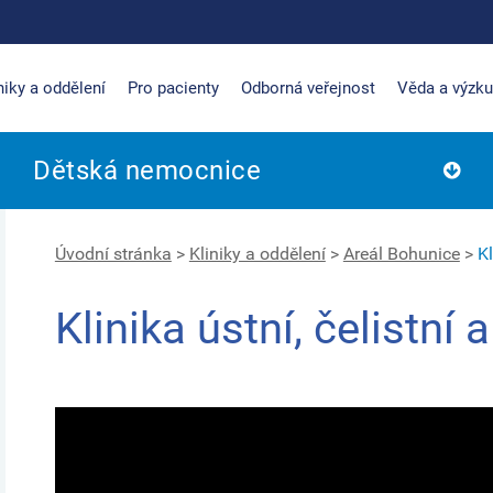
niky a oddělení
Pro pacienty
Odborná veřejnost
Věda a výzk
Dětská nemocnice
Úvodní stránka
>
Kliniky a oddělení
>
Areál Bohunice
>
Kl
Klinika ústní, čelistní 