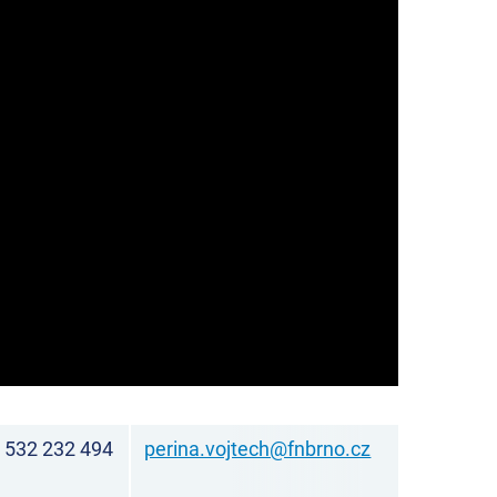
532 232 494
perina.vojtech@fnbrno.cz