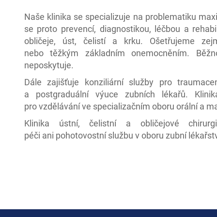
Naše klinika se specializuje na problematiku maxi
se proto prevencí, diagnostikou, léčbou a rehabi
obličeje, úst, čelistí a krku. Ošetřujeme z
nebo těžkým základním onemocněním. Běžnou
neposkytuje.
Dále zajišťuje konziliární služby pro traumac
a postgraduální výuce zubních lékařů. Klin
pro vzdělávání ve specializačním oboru orální a max
Klinika ústní, čelistní a obličejové chiru
péči ani pohotovostní službu v oboru zubní lékařstv