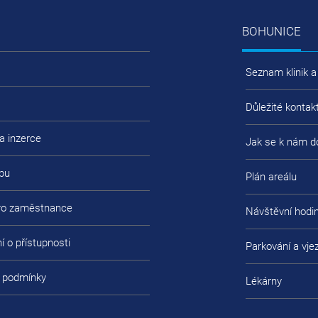
BOHUNICE
Seznam klinik a
Důležité kontak
a inzerce
Jak se k nám d
bu
Plán areálu
pro zaměstnance
Návštěvní hodi
í o přístupnosti
Parkování a vje
 podmínky
Lékárny