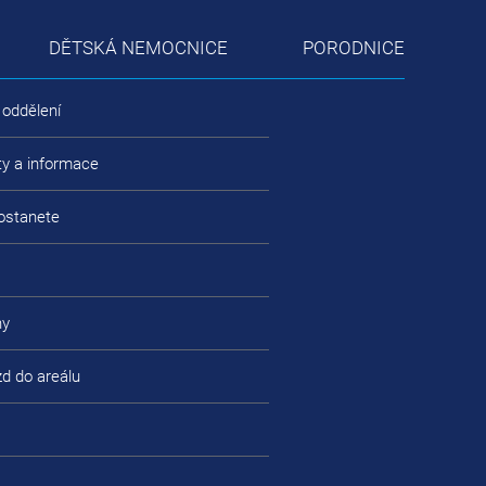
DĚTSKÁ NEMOCNICE
PORODNICE
 oddělení
ty a informace
ostanete
ny
zd do areálu