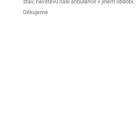
stav, návštěvu naší anbulance v jiném období.
Děkujeme