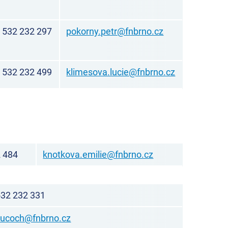
532 232 297
pokorny.petr@fnbrno.cz
532 232 499
klimesova.lucie@fnbrno.cz
 484
knotkova.emilie@fnbrno.cz
532 232 331
kucoch@fnbrno.cz