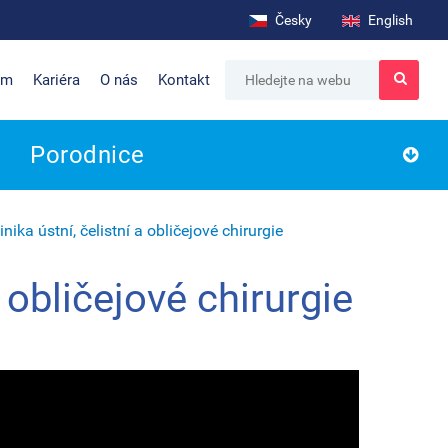
Česky
English
um
Kariéra
O nás
Kontakt
Porodnice
inika ústní, čelistní a obličejové chirurgie
a obličejové chirurgie