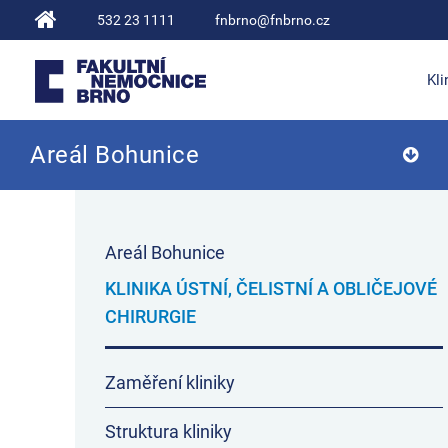
532 23 1111
fnbrno@fnbrno.cz
Kli
Areál Bohunice
Fakultní nemocnice Brno
Areál Bohunice
KLINIKA ÚSTNÍ, ČELISTNÍ A OBLIČEJOVÉ
CHIRURGIE
Zaměření kliniky
Struktura kliniky