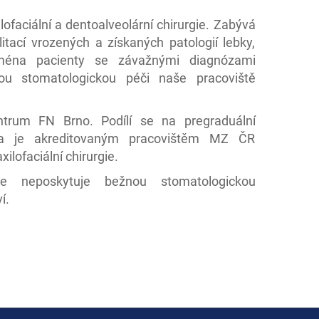
lofaciální a dentoalveolární chirurgie. Zabývá
litací vrozených a získaných patologií lebky,
ejména pacienty se závažnými diagnózami
 stomatologickou péči naše pracoviště
entrum FN Brno. Podílí se na pregraduální
ika je akreditovaným pracovištěm MZ ČR
ilofaciální chirurgie.
rgie neposkytuje bežnou stomatologickou
í.