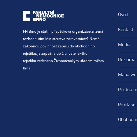
Úvod
Kontakt
FN Brno je státní příspěvková organizace zřízená
rozhodnutím Ministerstva zdravotnictví. Nemá
Média
zákonnou povinnost zápisu do obchodního
rejstříku, je zapsána do živnostenského
Reklama 
rejstříku vedeného Živnostenským úřadem města
Brna.
Mapa we
Přístup 
Prohlášen
Obchodní