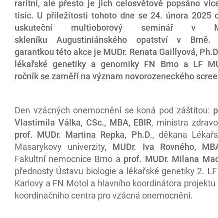
raritní, ale přesto je jich celosvětově popsáno ví
tisíc. U příležitosti tohoto dne se 24. února 2025
uskuteční multioborový seminář v Me
skleníku Augustiniánského opatství v Brně.
garantkou této akce je MUDr. Renata Gaillyová, Ph.D
lékařské genetiky a genomiky FN Brno a LF MU
ročník se zaměří na význam novorozeneckého scree
Den vzácných onemocnění se koná pod záštitou:
p
Vlastimila Válka
,
CSc., MBA, EBIR
, ministra zdravo
prof.
MUDr. Martina Repka, Ph.D.
, děkana Lékařs
Masarykovy univerzity,
MUDr.
Iva Rovného, MB
Fakultní nemocnice Brno a
prof.
MUDr. Milana Mack
přednosty Ústavu biologie a lékařské genetiky 2. LF
Karlovy a FN Motol a hlavního koordinátora projekt
koordinačního centra pro vzácná onemocnění.