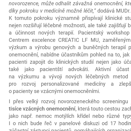
novorozence, může odhalit závažná onemocnění, kte
díky pokroku v medicíně možné léčit,“
dodává MUDr. 
K tomuto pokroku významně přispívají klinické stu
nejen rozšiřují léčebné možnosti, ale také zajišťují
a účinnost nových terapií. Pacientský worksho
Centrem excelence CREATIC LF MU, zaměřeným 
výzkum a výrobu genových a buněčných terapií 
onemocnění, nabídne účastníkům pohled na to, ja
pacienti zapojit do klinických studií nejen jako úča
také jako pacientští advokáti. Aktivní účast
na výzkumu a vývoji nových léčebných metod j
pro rozvoj personalizované medicíny a zlep
o pacienty se vzácnými onemocněními.
I přes velký rozvoj novorozeneckého screeningu 
tisíce vzácných onemocnění
, která touto cestou zach
jako např. nemoc motýlích křídel nebo různé typy
I o nich bude řeč v panelové diskuzi od 17 hodin
zúčastní zástupci pacientů, pomáhajících organizací