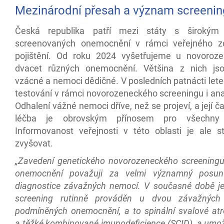
Mezinárodní přesah a význam screenin
Česká republika patří mezi státy s širokým
screenovaných onemocnění v rámci veřejného zd
pojištění. Od roku 2024 vyšetřujeme u novoroz
dvacet různých onemocnění. Většina z nich js
vzácné a nemoci dědičné. V posledních patnácti let
testování v rámci novorozeneckého screeningu i an
Odhalení vážné nemoci dříve, než se projeví, a její č
léčba je obrovským přínosem pro všechny 
Informovanost veřejnosti v této oblasti je ale s
zvyšovat.
„Zavedení genetického novorozeneckého screening
onemocnění považuji za velmi významný posu
diagnostice závažných nemocí. V současné době je
screening rutinně prováděn u dvou závažných 
podmíněných onemocnění, a to spinální svalové atr
a těžké kombinované imunodeficience (SCID), a umož