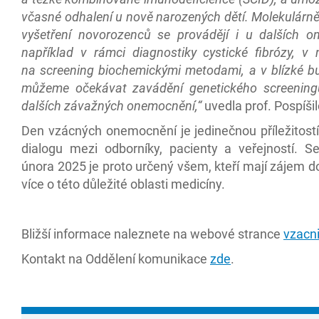
včasné odhalení u nově narozených dětí. Molekulárn
vyšetření novorozenců se provádějí i u dalších o
například v rámci diagnostiky cystické fibrózy, v 
na screening biochemickými metodami, a v blízké b
můžeme očekávat zavádění genetického screening
dalších závažných onemocnění,“
uvedla prof. Pospíši
Den vzácných onemocnění je jedinečnou příležitostí
dialogu mezi odborníky, pacienty a veřejností. S
února 2025 je proto určený všem, kteří mají zájem 
více o této důležité oblasti medicíny.
Bližší informace naleznete na webové strance
vzacni
Kontakt na Oddělení komunikace
zde
.