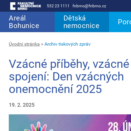
532 23 1111
fnbrno@fnbrno.cz
Areál
Dětská
Por
Bohunice
nemocnice
Úvodní stránka
>
Archiv tiskových zpráv
Vzácné příběhy, vzácné
spojení: Den vzácných
onemocnění 2025
19. 2. 2025