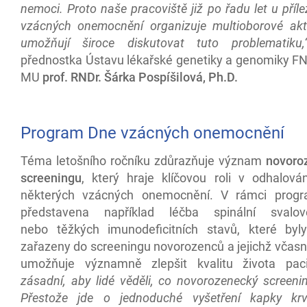
nemoci. Proto naše pracoviště již po řadu let u příle
vzácných onemocnění organizuje multioborové aktiv
umožňují široce diskutovat tuto problematiku,
přednostka Ústavu lékařské genetiky a genomiky FN
MU
prof. RNDr. Šárka Pospíšilová, Ph.D.
Program Dne vzácných onemocnění
Téma letošního ročníku zdůrazňuje význam
novoro
screeningu
, který hraje klíčovou roli v odhalová
některých vzácných onemocnění. V rámci prog
představena například léčba spinální svalov
nebo těžkých imunodeficitních stavů, které by
zařazeny do screeningu novorozenců a jejichž včasn
umožňuje významně zlepšit kvalitu života pac
zásadní, aby lidé věděli, co novorozenecký screeni
Přestože jde o jednoduché vyšetření kapky kr