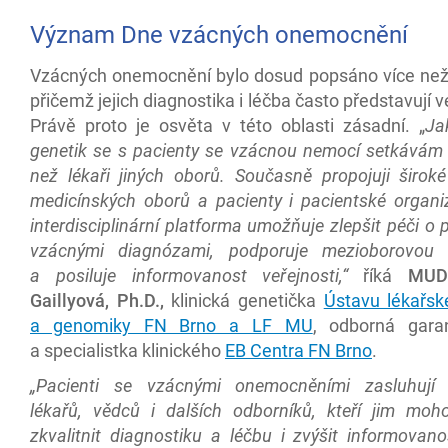
Význam Dne vzácných onemocnění
Vzácných onemocnění bylo dosud popsáno více než 
přičemž jejich diagnostika i léčba často představují v
Právě proto je osvěta v této oblasti zásadní. „
Ja
genetik se s pacienty se vzácnou nemocí setkávám a
než lékaři jiných oborů. Současně propojuji širok
medicínských oborů a pacienty i pacientské organi
interdisciplinární platforma umožňuje zlepšit péči o 
vzácnými diagnózami, podporuje mezioborovou s
a posiluje informovanost veřejnosti,“
říká
MUD
Gaillyová, Ph.D.,
klinická genetička
Ústavu lékařsk
a genomiky FN Brno a LF MU
, odborná gara
a specialistka klinického
EB Centra FN Brno
.
„Pacienti se vzácnými onemocněními zasluhují 
lékařů, vědců i dalších odborníků, kteří jim mo
zkvalitnit diagnostiku a léčbu i zvýšit informovano