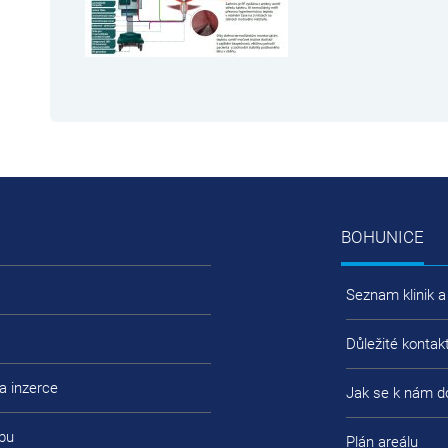
BOHUNICE
Seznam klinik a
Důležité kontak
a inzerce
Jak se k nám d
bu
Plán areálu