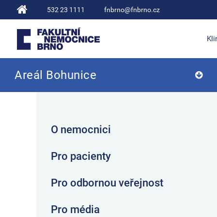
532 23 1111
fnbrno@fnbrno.cz
Kli
Areál Bohunice
Fakultní nemocnice Brno
O nemocnici
Pro pacienty
Pro odbornou veřejnost
Pro média