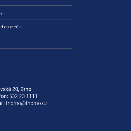
ny
zd do areálu
avská 20, Brno
fon:
532 23 1111
il:
fnbrno@fnbrno.cz