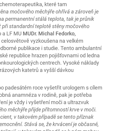
 chemoterapeutika, které tam
 stěna močového měchýře ohřívá a zároveň je
a permanentní stálá teplota, tak je průnik
ž při standardní teplotě stěny močového
o a LF MU
MUDr. Michal Fedorko,
je celosvětově vyzkoušena na velkém
odborné publikace i studie. Tento ambulantní
ské republice hrazen pojišťovnami od ledna
onkourologických centrech. Vysoké náklady
orázových katetrů a vyšší dávkou
po padesátém roce vyšetřit urologem s cílem
dobná anamnéza v rodině, pak je potřeba
ení je vždy i vyšetření moči a ultrazvuk
ho měchýře přijde přítomností krve v moči.
acient, v takovém případě se tento příznak
ocnění. Stává se, že krvácení je občasné,