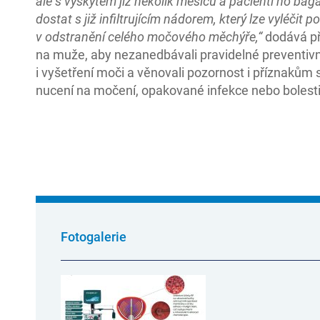
ale s výskytem již několik měsíců a pacienti ho ba
dostat s již infiltrujícím nádorem, který lze vyléčit 
v odstranění celého močového měchýře,“
dodává p
na muže, aby nezanedbávali pravidelné preventivní 
i vyšetření moči a věnovali pozornost i příznakům 
nucení na močení, opakované infekce nebo boles
Fotogalerie