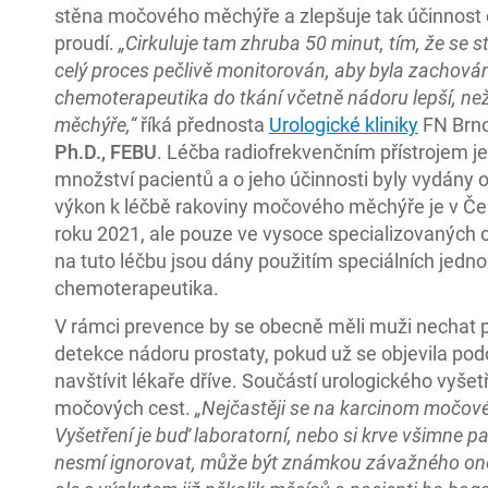
stěna močového měchýře a zlepšuje tak účinnost
proudí.
„Cirkuluje tam zhruba 50 minut, tím, že se
celý proces pečlivě monitorován, aby byla zachován
chemoterapeutika do tkání včetně nádoru lepší, ne
měchýře,“
říká přednosta
Urologické kliniky
FN Brn
Ph.D.,
FEBU
. Léčba radiofrekvenčním přístrojem 
množství pacientů a o jeho účinnosti byly vydány 
výkon k léčbě rakoviny močového měchýře je v Če
roku 2021, ale pouze ve vysoce specializovaných 
na tuto léčbu jsou dány použitím speciálních jedn
chemoterapeutika.
V rámci prevence by se obecně měli muži nechat 
detekce nádoru prostaty, pokud už se objevila po
navštívit lékaře dříve. Součástí urologického vyšetř
močových cest.
„Nejčastěji se na karcinom močové
Vyšetření je buď laboratorní, nebo si krve všimne p
nesmí ignorovat, může být známkou závažného onem