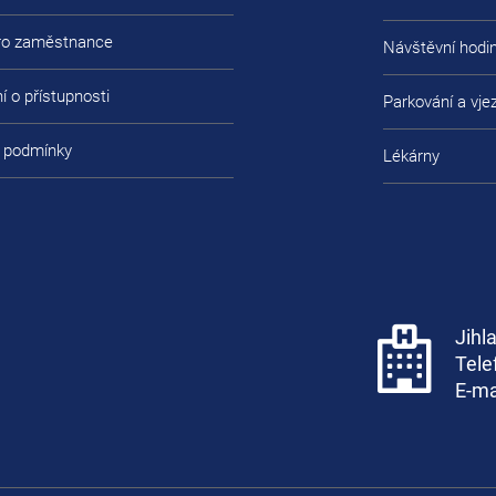
pro zaměstnance
Návštěvní hodi
í o přístupnosti
Parkování a vje
 podmínky
Lékárny
Jihl
Tele
E-ma