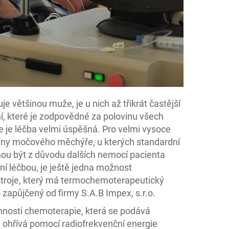
 většinou muže, je u nich až třikrát častější
í, které je zodpovědné za polovinu všech
 je léčba velmi úspěšná. Pro velmi vysoce
stěny močového měchýře, u kterých standardní
ou být z důvodu dalších nemocí pacienta
í léčbou, je ještě jedna možnost
ístroje, který má termochemoterapeutický
 zapůjčený od firmy S.A.B Impex, s.r.o.
innosti chemoterapie, která se podává
 ohřívá pomocí radiofrekvenční energie