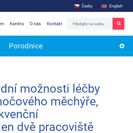
Česky
English
um
Kariéra
O nás
Kontakt
Porodnice
rdní možnosti léčby
močového měchýře,
kvenční
 jen dvě pracoviště