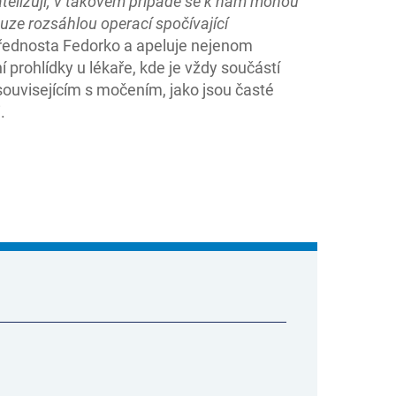
gatelizují, v takovém případě se k nám mohou
pouze rozsáhlou operací spočívající
řednosta Fedorko a apeluje nejenom
prohlídky u lékaře, kde je vždy součástí
souvisejícím s močením, jako jsou časté
ti.