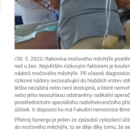
/30. 5. 2022/ Rakovina močového měchýře postihuje
než u žen. Největším rizikovým faktorem je kouřen
nádorů močového měchýře. Při včasné diagnostice
rizikové nádory nezasahující do hlubších vrstev 
léčba nezabírá nebo není dostupná, a které nemoh
nebo jeho nesouhlasu odstraněny radikální operačn
prostřednictvím speciálního radiofrekvenčního př
účinek. K dispozici ho má Fakultní nemocnice Brno
Přístroj Synergo je jeden ze způsobů vylepšení úč
do močového měchýře, to se děje díky tomu, že se