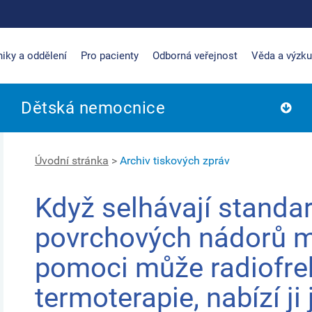
niky a oddělení
Pro pacienty
Odborná veřejnost
Věda a výzk
Dětská nemocnice
Úvodní stránka
>
Archiv tiskových zpráv
Když selhávají standa
povrchových nádorů 
pomoci může radiofre
termoterapie, nabízí ji