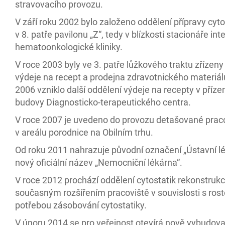
stravovacího provozu.
V září roku 2002 bylo založeno oddělení přípravy cyto
v 8. patře pavilonu „Z“, tedy v blízkosti stacionáře inte
hematoonkologické kliniky.
V roce 2003 byly ve 3. patře lůžkového traktu zřízeny
výdeje na recept a prodejna zdravotnického materiál
2006 vzniklo další oddělení výdeje na recepty v příz
budovy Diagnosticko-terapeutického centra.
V roce 2007 je uvedeno do provozu detašované prac
v areálu porodnice na Obilním trhu.
Od roku 2011 nahrazuje původní označení „Ústavní l
nový oficiální název „Nemocniční lékárna“.
V roce 2012 prochází oddělení cytostatik rekonstrukc
současným rozšířením pracoviště v souvislosti s rost
potřebou zásobování cytostatiky.
V únoru 2014 se pro veřejnost otevírá nově vybudov