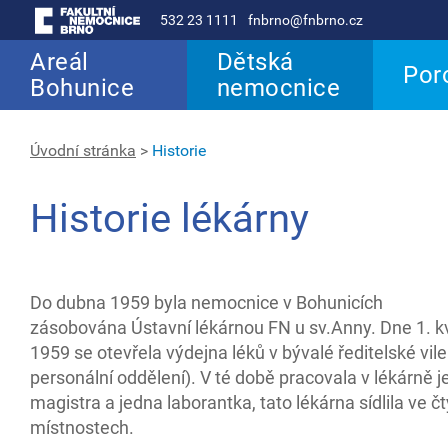
532 23 1111
fnbrno@fnbrno.cz
Areál
Dětská
Por
Bohunice
nemocnice
Úvodní stránka
>
Historie
Historie lékárny
Do dubna 1959 byla nemocnice v Bohunicích
zásobována Ústavní lékárnou FN u sv.Anny. Dne 1. k
1959 se otevřela výdejna léků v bývalé ředitelské vil
personální oddělení). V té době pracovala v lékárně j
magistra a jedna laborantka, tato lékárna sídlila ve č
místnostech.