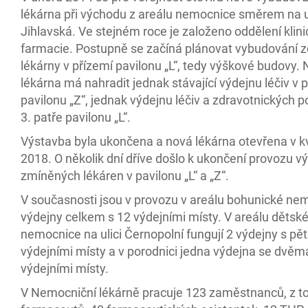
lékárna při východu z areálu nemocnice směrem na u
Jihlavská. Ve stejném roce je založeno oddělení klin
farmacie. Postupně se začíná plánovat vybudování z
lékárny v přízemí pavilonu „L“, tedy výškové budovy.
lékárna má nahradit jednak stávající výdejnu léčiv v 
pavilonu „Z“, jednak výdejnu léčiv a zdravotnických
3. patře pavilonu „L“.
Výstavba byla ukončena a nová lékárna otevřena v k
2018. O několik dní dříve došlo k ukončení provozu v
zmíněných lékáren v pavilonu „L“ a „Z“.
V současnosti jsou v provozu v areálu bohunické ne
výdejny celkem s 12 výdejními místy. V areálu dětsk
nemocnice na ulici Černopolní fungují 2 výdejny s pět
výdejními místy a v porodnici jedna výdejna se dvěm
výdejními místy.
V Nemocniční lékárně pracuje 123 zaměstnanců, z t