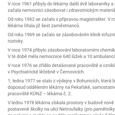
V roce 1961 přibyly do lékárny další dvě laborantky a
začala nemocnici zásobovat i zdravotnickým materi
Od roku 1962 se začalo s přípravou magistraliter. V 
lékárna čítala již šest zaměstnanců.
Od roku 1969 se začalo se zásobováním klinik infuzn
roztoky.
V roce 1974 přibylo zásobování laboratorními chemik
V té době měla nemocnice 640 lůžek a 10 ambulancí
V roce 1976 se zřídilo detašované pracoviště a vznik
v Psychiatrické léčebně v Černovicích.
1. ledna 1977 se stalo z výdejny v Bohunicích, která b
doposud oddělením lékárny na Pekařské, samostatn
pracoviště KÚNZ – lékárna č. 2.
V lednu 1978 lékárna získala prostory v budově nově
postavené školky na ulici Netroufalky (pro pamětníky