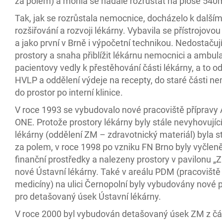
za polem) a mohla se nadále rozrůstat na ploše 540
Tak, jak se rozrůstala nemocnice, docházelo k další
rozšiřování a rozvoji lékárny. Vybavila se přístrojovo
a jako první v Brně i výpočetní technikou. Nedostačují
prostory a snaha přiblížit lékárnu nemocnici a ambu
pacientovy vedly k přestěhování části lékárny, a to o
HVLP a oddělení výdeje na recepty, do staré části n
do prostor po interní klinice.
V roce 1993 se vybudovalo nové pracoviště přípravy 
ONE. Protože prostory lékárny byly stále nevyhovující
lékárny (oddělení ZM – zdravotnický materiál) byla s
za polem, v roce 1998 po vzniku FN Brno byly vyčlen
finanční prostředky a nalezeny prostory v pavilonu „Z
nové Ústavní lékárny. Také v areálu PDM (pracoviště
medicíny) na ulici Černopolní byly vybudovány nové 
pro detašovaný úsek Ústavní lékárny.
V roce 2000 byl vybudován detašovaný úsek ZM z čás