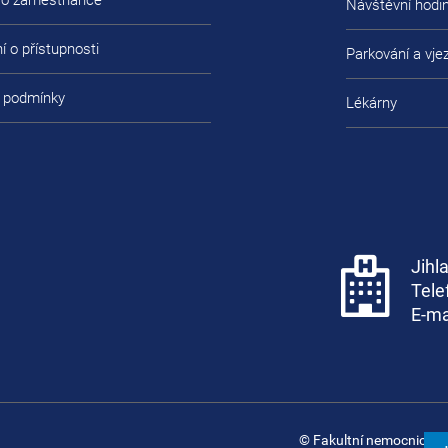
pro zaměstnance
Návštěvní hodi
í o přístupnosti
Parkování a vje
 podmínky
Lékárny
Jihl
Tele
E-ma
© Fakultní nemocnice B