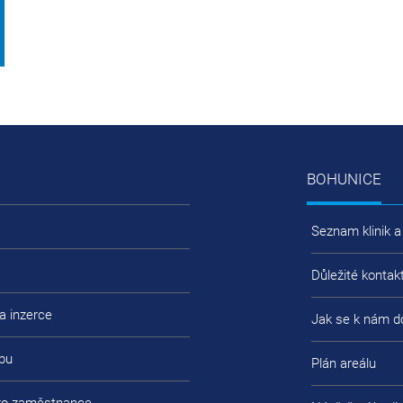
BOHUNICE
Seznam klinik a
Důležité kontak
a inzerce
Jak se k nám d
bu
Plán areálu