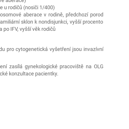
vé aberace)
u rodičů (nosiči 1/400)
mosomové aberace v rodině, předchozí porod
miliární sklon k nondisjunkci, vyšší procento
po IFV, vyšší věk rodičů
u pro cytogenetická vyšetření jsou invazívní
ení zasílá gynekologické pracoviště na OLG
cké konzultace pacientky.