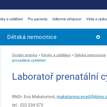
niky a oddělení
Pro pacienty
Odborná veřejnost
Věda a výzk
Dětská nemocnice
Úvodní stránka
>
Kliniky a oddělení
>
Dětská nemocnice
prováděná vyšetření
Laboratoř prenatální c
RNDr. Eva Makaturová,
makaturova.eva@fnbrno.
tel.: 532 234 573