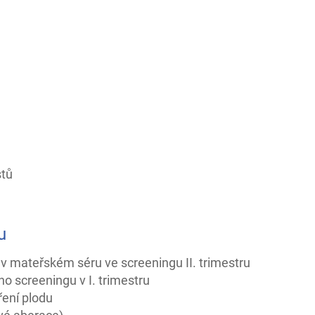
stů
u
 mateřském séru ve screeningu II. trimestru
o screeningu v I. trimestru
ření plodu