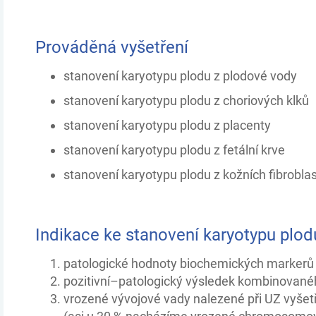
Prováděná vyšetření
stanovení karyotypu plodu z plodové vody
stanovení karyotypu plodu z choriových klků
stanovení karyotypu plodu z placenty
stanovení karyotypu plodu z fetální krve
stanovení karyotypu plodu z kožních fibrobla
Indikace ke stanovení karyotypu plod
patologické hodnoty biochemických markerů v
pozitivní–patologický výsledek kombinovanéh
vrozené vývojové vady nalezené při UZ vyšet