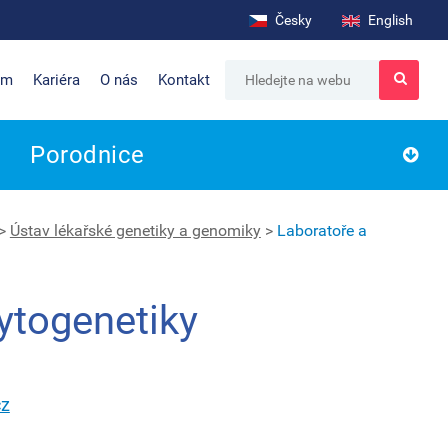
Česky
English
um
Kariéra
O nás
Kontakt
Porodnice
>
Ústav lékařské genetiky a genomiky
>
Laboratoře a
ytogenetiky
cz