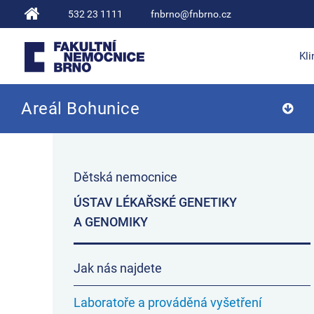
532 23 1111
fnbrno@fnbrno.cz
Kli
Areál Bohunice
Fakultní nemocnice Brno
Dětská nemocnice
ÚSTAV LÉKAŘSKÉ GENETIKY
A GENOMIKY
Jak nás najdete
Laboratoře a prováděná vyšetření