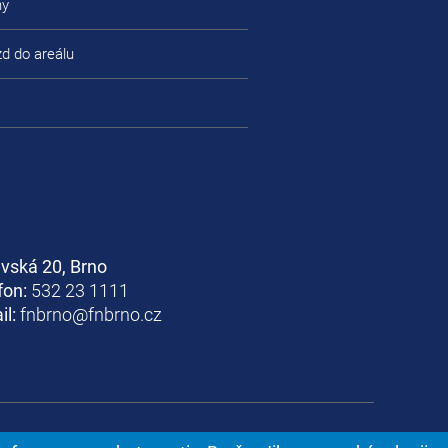
ny
zd do areálu
avská 20, Brno
fon:
532 23 1111
il:
fnbrno@fnbrno.cz
rno. Všechna práva vyhrazena.
| developed by
Via Aurea s.r.o.