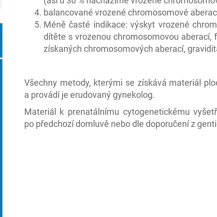
(asi u 30 % nacházíme vrozené chromosomo
balancované vrozené chromosomové aberace 
Méně časté indikace: výskyt vrozené chro
dítěte s vrozenou chromosomovou aberací, fa
získaných chromosomových aberací, gravidita 
Všechny metody, kterými se získává materiál plod
a provádí je erudovaný gynekolog.
Materiál k prenatálnímu cytogenetickému vyšetř
po předchozí domluvě nebo dle doporučení z genti