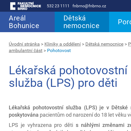
532 23 1111
fnbrno@fnbrno.cz
Areál
Dětská
Por
Bohunice
nemocnice
Úvodní stránka
>
Kliniky a oddělení
>
Dětská nemocnice
>
P
ambulantní část
>
Pohotovost
Lékařská pohotovostní
služba (LPS) pro děti
Lékařská pohotovostní služba (LPS) je v Dětské
poskytována
pacientům od narození do 18 let věku v
LPS je vyhrazena pro děti
s náhlými změnami zd