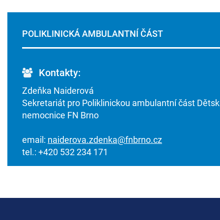
POLIKLINICKÁ AMBULANTNÍ ČÁST
Kontakty:
Zdeňka Naiderová
Sekretariát pro Poliklinickou ambulantní část Děts
nemocnice FN Brno
email:
naiderova.zdenka@fnbrno.cz
tel.: +420 532 234 171