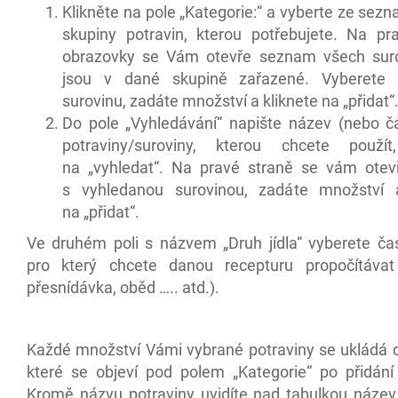
Klikněte na pole „Kategorie:“ a vyberte ze sez
skupiny potravin, kterou potřebujete. Na pr
obrazovky se Vám otevře seznam všech suro
jsou v dané skupině zařazené. Vyberete 
surovinu, zadáte množství a kliknete na „přidat“
Do pole „Vyhledávání“ napište název (nebo č
potraviny/suroviny, kterou chcete použít,
na „vyhledat“. Na pravé straně se vám otev
s vyhledanou surovinou, zadáte množství a
na „přidat“.
Ve druhém poli s názvem „Druh jídla“ vyberete ča
pro který chcete danou recepturu propočítávat
přesnídávka, oběd ….. atd.).
Každé množství Vámi vybrané potraviny se ukládá d
které se objeví pod polem „Kategorie“ po přidání 
Kromě názvu potraviny uvidíte nad tabulkou náze