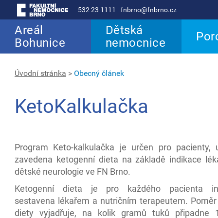
532 23 1111
fnbrno@fnbrno.cz
Areál
Dětská
Por
Bohunice
nemocnice
Úvodní stránka
>
Obecný článek
KetoKalkulačka
Program Keto-kalkulačka je určen pro pacienty, 
zavedena ketogenní dieta na základě indikace léka
dětské neurologie ve FN Brno.
Ketogenní dieta je pro každého pacienta ind
sestavena lékařem a nutričním terapeutem. Poměr
diety vyjadřuje, na kolik gramů tuků připadne