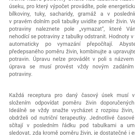
úseku, pro který výpočet provádíte, pole energetic
bílkoviny, tuky, sacharidy, gramáž a v posledn
v pravém dolním poli tabulky uvidíte poměr živin. 
potraviny naleznete pole „vymazat“, které V
nehodící se potraviny z tabulky odstranit. Hodnoty v
automaticky po vymazání přepočítají. Abyst
předepsaného poměru živin, kombinujte a upravujt
potravin. Úpravu nelze provádět v poli s názvem
úprava se musí provést vždy novým zadáním
potraviny.
Každá receptura pro daný časový úsek musí 
složením odpovídat poměru živin doporučených
Ideálně se vždy snažte vycházet z rozpisu živin, 
obdrželi od nutriční terapeutky. Jednotlivé časov
sčítají v posledním řádku pod tabulkami a u
sledovat, zda kromě poměru živin, je dostatečné i 