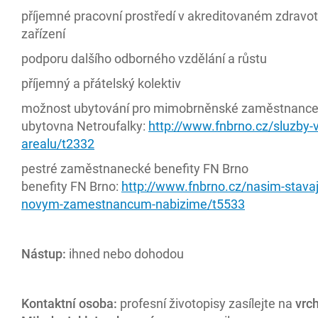
příjemné pracovní prostředí v akreditovaném zdravo
zařízení
podporu dalšího odborného vzdělání a růstu
příjemný a přátelský kolektiv
možnost ubytování pro mimobrněnské zaměstnanc
ubytovna Netroufalky:
http://www.fnbrno.cz/sluzby-v
arealu/t2332
pestré zaměstnanecké benefity FN Brno
benefity FN Brno:
http://www.fnbrno.cz/nasim-stavaji
novym-zamestnancum-nabizime/t5533
Nástup:
ihned nebo dohodou
Kontaktní osoba:
profesní životopisy zasílejte na
vrch