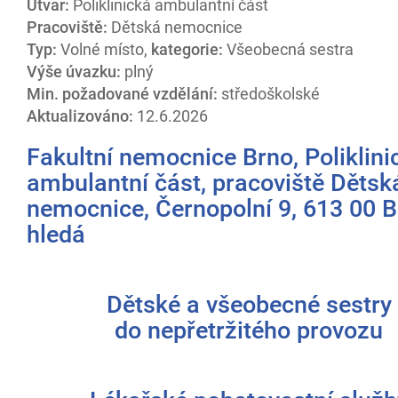
Útvar:
Poliklinická ambulantní část
Pracoviště:
Dětská nemocnice
Typ:
Volné místo,
kategorie:
Všeobecná sestra
Výše úvazku:
plný
Min. požadované vzdělání:
středoškolské
Aktualizováno:
12.6.2026
Fakultní nemocnice Brno,
Poliklini
ambulantní část, pracoviště Dětsk
nemocnice, Černopolní 9, 613 00 
hledá
Dětské a všeobecné sestry
do nepřetržitého provozu