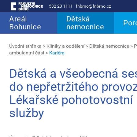
532 23 1111
fnbrno@fnbrno.cz
Areál
Dětská
Por
Bohunice
nemocnice
Úvodní stránka
>
Kliniky a oddělení
>
Dětská nemocnice
>
P
ambulantní část
>
Kariéra
Dětská a všeobecná se
do nepřetržitého provo
Lékařské pohotovostní
služby