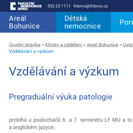
532 23 1111
fnbrno@fnbrno.cz
Areál
Dětská
Por
Bohunice
nemocnice
Úvodní stránka
>
Kliniky a oddělení
>
Areál Bohunice
>
Ústa
Vzdělávání a výzkum
Vzdělávání a výzkum
Pregraduální výuka patologie
probíhá u posluchačů 6. a 7. semestru LF MU a t
a anglickém jazyce.