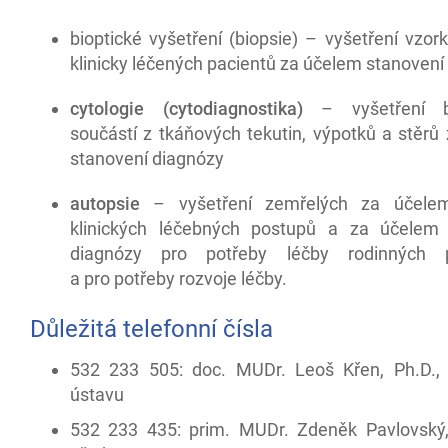
bioptické vyšetření (biopsie) – vyšetření vzor
klinicky léčených pacientů za účelem stanovení
cytologie (cytodiagnostika)
– vyšetření b
součástí z tkáňových tekutin, výpotků a stěrů
stanovení diagnózy
autopsie
– vyšetření zemřelých za účelem
klinických léčebných postupů a za účelem 
diagnózy pro potřeby léčby rodinných př
a pro potřeby rozvoje léčby.
Důležitá telefonní čísla
532 233 505: doc. MUDr. Leoš Křen, Ph.D.,
ústavu
532 233 435: prim. MUDr. Zdeněk Pavlovský