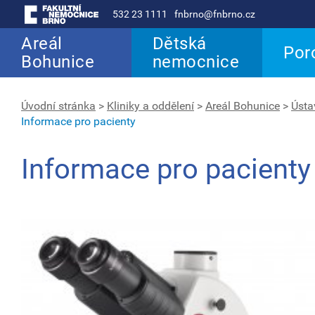
532 23 1111
fnbrno@fnbrno.cz
Areál
Dětská
Por
Bohunice
nemocnice
Úvodní stránka
>
Kliniky a oddělení
>
Areál Bohunice
>
Ústa
Informace pro pacienty
Informace pro pacienty