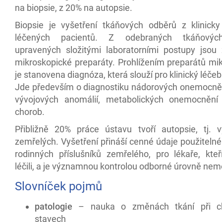
na biopsie, z 20% na autopsie.
Biopsie je vyšetření tkáňových odběrů z klinick
léčených pacientů. Z odebraných tkáňovýc
upravených složitými laboratorními postupy jsou
mikroskopické preparáty. Prohlížením preparátů m
je stanovena diagnóza, která slouží pro klinický léče
Jde především o diagnostiku nádorových onemocněn
vývojových anomálií, metabolických onemocnění
chorob.
Přibližně 20% práce ústavu tvoří autopsie, tj. v
zemřelých. Vyšetření přináší cenné údaje použitelné
rodinných příslušníků zemřelého, pro lékaře, kteř
léčili, a je významnou kontrolou odborné úrovně nem
Slovníček pojmů
patologie
– nauka o změnách tkání při c
stavech