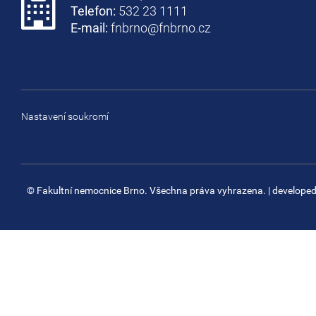
Telefon:
532 23 1111
E-mail:
fnbrno@fnbrno.cz
Nastavení soukromí
© Fakultní nemocnice Brno. Všechna práva vyhrazena.
| develope