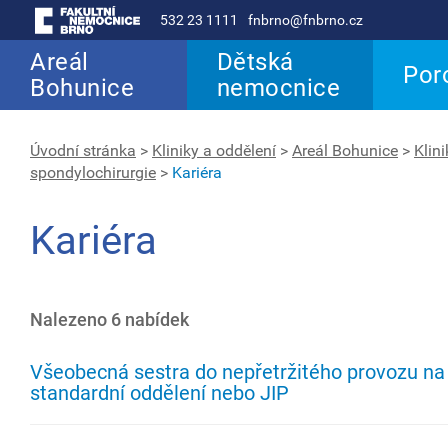
532 23 1111
fnbrno@fnbrno.cz
Areál
Dětská
Por
Bohunice
nemocnice
Úvodní stránka
>
Kliniky a oddělení
>
Areál Bohunice
>
Klin
spondylochirurgie
>
Kariéra
Kariéra
Nalezeno 6 nabídek
Všeobecná sestra do nepřetržitého provozu na
standardní oddělení nebo JIP