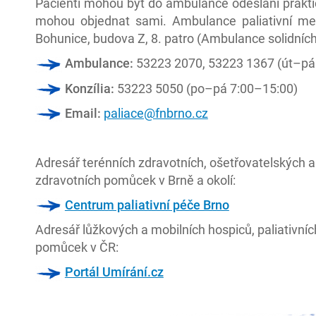
Pacienti mohou být do ambulance odesláni prakti
mohou objednat sami. Ambulance paliativní me
Bohunice, budova Z, 8. patro (Ambulance solidníc
Ambulance:
53223 2070, 53223 1367 (út–pá
Konzília:
53223 5050 (po–pá 7:00–15:00)
Email:
paliace@fnbrno.cz
Adresář terénních zdravotních, ošetřovatelských a
zdravotních pomůcek v Brně a okolí:
Centrum paliativní péče Brno
Adresář lůžkových a mobilních hospiců, paliativn
pomůcek v ČR:
Portál Umírání.cz