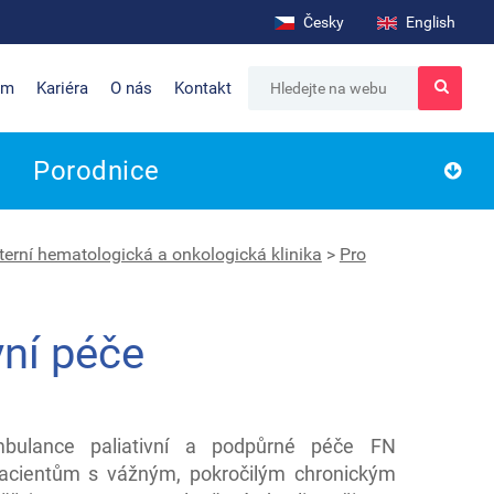
Česky
English
um
Kariéra
O nás
Kontakt
Porodnice
nterní hematologická a onkologická klinika
>
Pro
vní péče
mbulance paliativní a podpůrné péče FN
pacientům s vážným, pokročilým chronickým