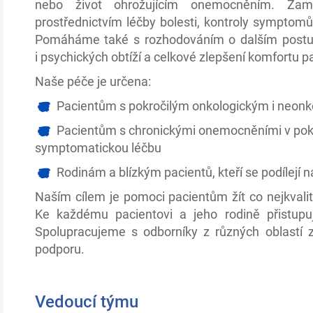
nebo život ohrožujícím onemocněním. Zam
prostřednictvím léčby bolesti, kontroly symptomů
Pomáháme také s rozhodováním o dalším postupu
i psychických obtíží a celkové zlepšení komfortu p
Naše péče je určena:
Pacientům s pokročilým onkologickým i neo
Pacientům s chronickými onemocněními v pokroč
symptomatickou léčbu
Rodinám a blízkým pacientů, kteří se podílejí n
Naším cílem je pomoci pacientům žít co nejkvalit
Ke každému pacientovi a jeho rodině přistupu
Spolupracujeme s odborníky z různých oblastí zd
podporu.
Vedoucí týmu