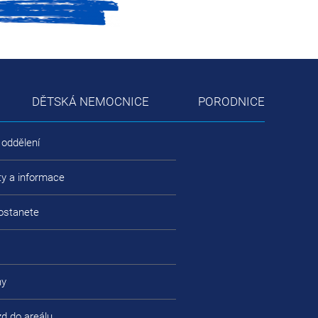
DĚTSKÁ NEMOCNICE
PORODNICE
 oddělení
ty a informace
ostanete
ny
zd do areálu