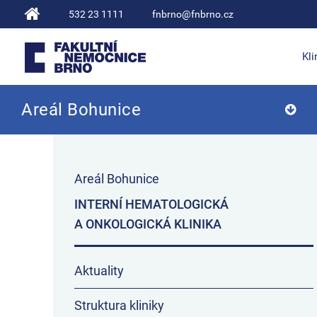
532 23 1111
fnbrno@fnbrno.cz
Kli
Areál Bohunice
Fakultní nemocnice Brno
Areál Bohunice
INTERNÍ HEMATOLOGICKÁ
A ONKOLOGICKÁ KLINIKA
Aktuality
Struktura kliniky