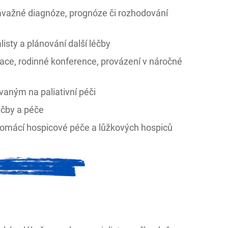
závažné diagnóze, prognóze či rozhodování
isty a plánování další léčby
ce, rodinné konference, provázení v náročné
vaným na paliativní péči
éčby a péče
omácí hospicové péče a lůžkových hospiců