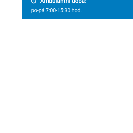
Ambulantní doba:
po-pá 7:00-15:30 hod.