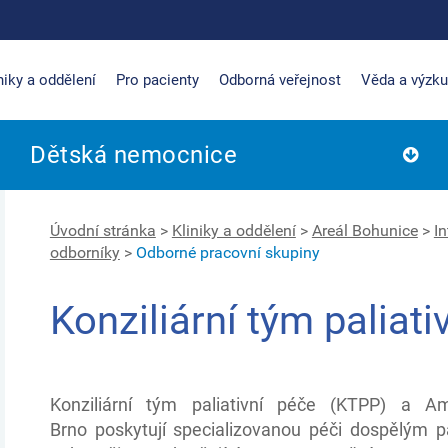
niky a oddělení
Pro pacienty
Odborná veřejnost
Věda a výzk
Dětská nemocnice
Úvodní stránka
>
Kliniky a oddělení
>
Areál Bohunice
>
I
odborníky
>
Odborné pracovní skupiny
Konziliární tým paliati
Konziliární tým paliativní péče (KTPP) a A
Brno poskytují specializovanou péči dospělým 