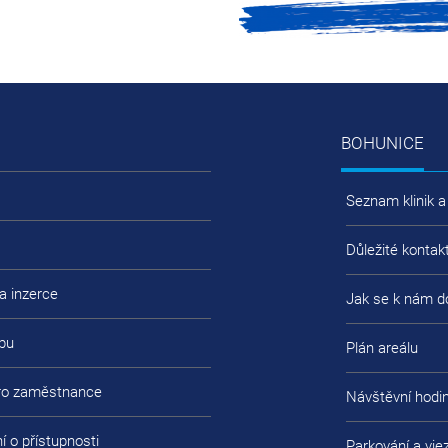
BOHUNICE
Seznam klinik a
Důležité kontak
a inzerce
Jak se k nám d
bu
Plán areálu
pro zaměstnance
Návštěvní hodi
í o přístupnosti
Parkování a vje