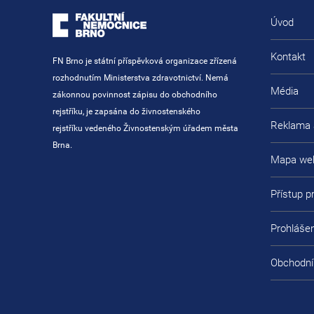
Úvod
Kontakt
FN Brno je státní příspěvková organizace zřízená
rozhodnutím Ministerstva zdravotnictví. Nemá
Média
zákonnou povinnost zápisu do obchodního
rejstříku, je zapsána do živnostenského
Reklama 
rejstříku vedeného Živnostenským úřadem města
Brna.
Mapa we
Přístup 
Prohlášen
Obchodní