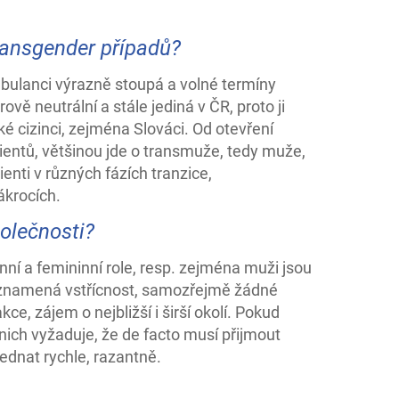
ransgender případů?
bulanci výrazně stoupá a volné termíny
ě neutrální a stále jediná v ČR, proto ji
aké cizinci, zejména Slováci. Od otevření
ientů, většinou jde o transmuže, tedy muže,
lienti v různých fázích tranzice,
ákrocích.
polečnosti?
inní a femininní role, resp. zejména muži jsou
 znamená vstřícnost, samozřejmě žádné
ce, zájem o nejbližší i širší okolí. Pokud
nich vyžaduje, že de facto musí přijmout
ednat rychle, razantně.