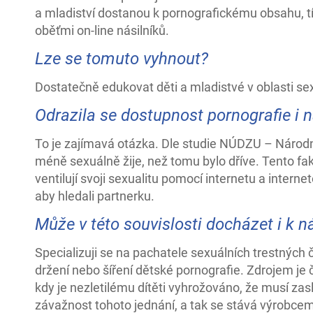
a mladiství dostanou k pornografickému obsahu, tím
oběťmi on-line násilníků.
Lze se tomuto vyhnout?
Dostatečně edukovat děti a mladistvé v oblasti se
Odrazila se dostupnost pornografie i 
To je zajímavá otázka. Dle studie NÚDZU – Národn
méně sexuálně žije, než tomu bylo dříve. Tento fa
ventilují svoji sexualitu pomocí internetu a inter
aby hledali partnerku.
Může v této souvislosti docházet i k n
Specializuji se na pachatele sexuálních trestných č
držení nebo šíření dětské pornografie. Zdrojem je 
kdy je nezletilému dítěti vyhrožováno, že musí zas
závažnost tohoto jednání, a tak se stává výrobcem i