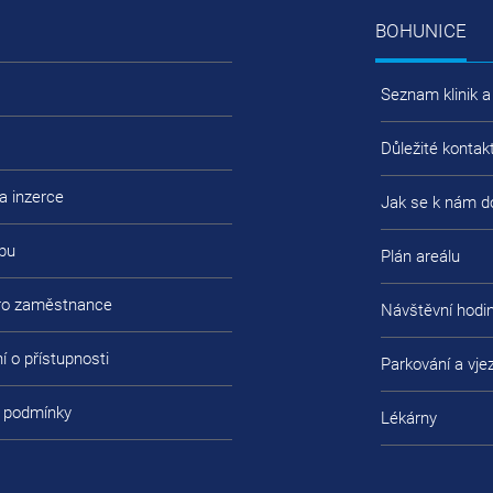
BOHUNICE
Seznam klinik a
Důležité kontak
a inzerce
Jak se k nám d
bu
Plán areálu
pro zaměstnance
Návštěvní hodi
í o přístupnosti
Parkování a vje
 podmínky
Lékárny