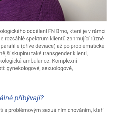
logického oddělení FN Brno, které je v rámci
e rozsáhlé spektrum klientů zahrnující různé
parafilie (dříve deviace) až po problematické
nější skupinu také transgender klienti,
nekologická ambulance. Komplexní
ostí: gynekologové, sexuologové,
álně přibývají?
enti s problémovým sexuálním chováním, kteří