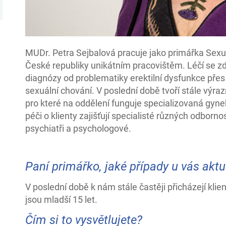
MUDr. Petra Sejbalová pracuje jako primářka Sexuo
České republiky unikátním pracovištěm. Léčí se zd
diagnózy od problematiky erektilní dysfunkce přes 
sexuální chování. V poslední době tvoří stále výraz
pro které na oddělení funguje specializovaná gy
péči o klienty zajišťují specialisté různých odborn
psychiatři a psychologové.
Paní primářko, jaké případy u vás aktu
V poslední době k nám stále častěji přicházejí kli
jsou mladší 15 let.
Čím si to vysvětlujete?