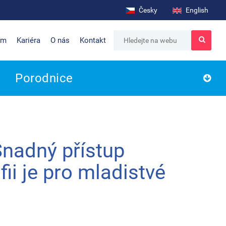
Česky
English
um
Kariéra
O nás
Kontakt
Porodnice
Snadný přístup
ii je pro mladistvé