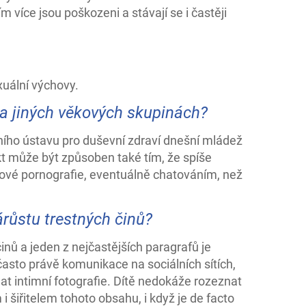
 více jsou poškozeni a stávají se i častěji
xuální výchovy.
na jiných věkových skupinách?
ího ústavu pro duševní zdraví dnešní mládež
kt může být způsoben také tím, že spíše
netové pornografie, eventuálně chatováním, než
árůstu trestných činů?
inů a jeden z nejčastějších paragrafů je
často právě komunikace na sociálních sítích,
lat intimní fotografie. Dítě nedokáže rozeznat
 šiřitelem tohoto obsahu, i když je de facto