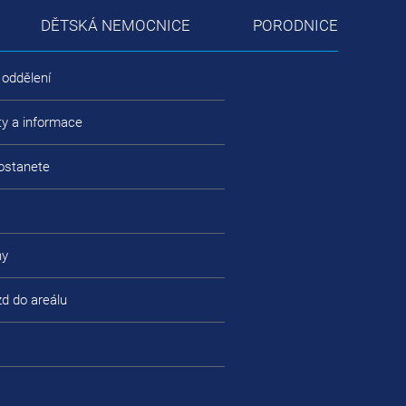
DĚTSKÁ NEMOCNICE
PORODNICE
 oddělení
ty a informace
ostanete
ny
zd do areálu