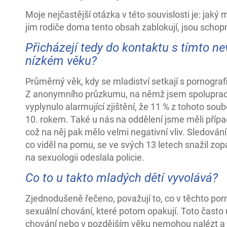
Moje nejčastější otázka v této souvislosti je: jaký m
jim rodiče doma tento obsah zablokují, jsou schopn
Přicházejí tedy do kontaktu s tímto 
nízkém věku?
Průměrný věk, kdy se mladiství setkají s pornografií
Z anonymního průzkumu, na němž jsem spolupraco
vyplynulo alarmující zjištění, že 11 % z tohoto soub
10. rokem. Také u nás na oddělení jsme měli přípa
což na něj pak mělo velmi negativní vliv. Sledování
co viděl na pornu, se ve svých 13 letech snažil zop
na sexuologii odeslala policie.
Co to u takto mladých dětí vyvolává?
Zjednodušeně řečeno, považují to, co v těchto porn
sexuální chování, které potom opakují. Toto často
chování nebo v pozdějším věku nemohou nalézt a v