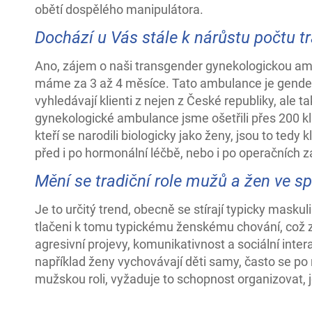
obětí dospělého manipulátora.
Dochází u Vás stále k nárůstu počtu t
Ano, zájem o naši transgender gynekologickou am
máme za 3 až 4 měsíce. Tato ambulance je genderov
vyhledávají klienti z nejen z České republiky, ale t
gynekologické ambulance jsme ošetřili přes 200 kl
kteří se narodili biologicky jako ženy, jsou to tedy k
před i po hormonální léčbě, nebo i po operačních z
Mění se tradiční role mužů a žen ve s
Je to určitý trend, obecně se stírají typicky maskul
tlačeni k tomu typickému ženskému chování, což
agresivní projevy, komunikativnost a sociální interak
například ženy vychovávají děti samy, často se po 
mužskou roli, vyžaduje to schopnost organizovat, j