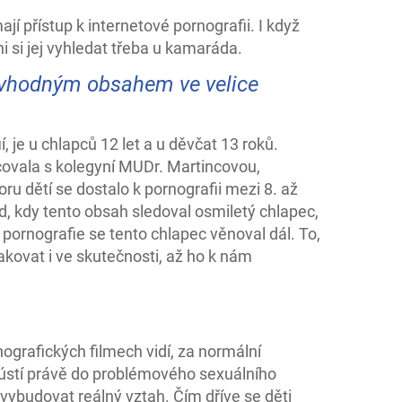
ají přístup k internetové pornografii. I když
i si jej vyhledat třeba u kamaráda.
nevhodným obsahem ve velice
, je u chlapců 12 let a u děvčat 13 roků.
vala s kolegyní MUDr. Martincovou,
oru dětí se dostalo k pornografii mezi 8. až
d, kdy tento obsah sledoval osmiletý chlapec,
 pornografie se tento chlapec věnoval dál. To,
akovat i ve skutečnosti, až ho k nám
ografických filmech vidí, za normální
 ústí právě do problémového sexuálního
ybudovat reálný vztah. Čím dříve se děti