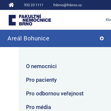
532 23 1111
fnbrno@fnbrno.cz
Kli
Areál Bohunice
Fakultní nemocnice Brno
O nemocnici
Pro pacienty
Pro odbornou veřejnost
Pro média