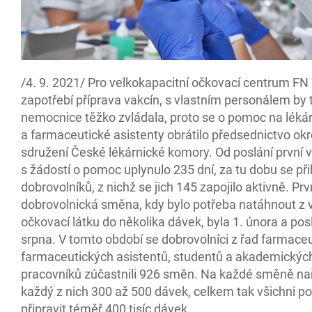
/4. 9. 2021/ Pro velkokapacitní očkovací centrum FN
zapotřebí příprava vakcín, s vlastním personálem by 
nemocnice těžko zvládala, proto se o pomoc na léká
a farmaceutické asistenty obrátilo předsednictvo ok
sdružení České lékárnické komory. Od poslání první 
s žádostí o pomoc uplynulo 235 dní, za tu dobu se při
dobrovolníků, z nichž se jich 145 zapojilo aktivně. Prv
dobrovolnická směna, kdy bylo potřeba natáhnout z v
očkovací látku do několika dávek, byla 1. února a pos
srpna. V tomto období se dobrovolníci z řad farmaceu
farmaceutických asistentů, studentů a akademickýc
pracovníků zúčastnili 926 směn. Na každé směně nař
každý z nich 300 až 500 dávek, celkem tak všichni p
připravit téměř 400 tisíc dávek.