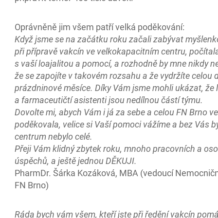
Oprávněně jim všem patří velká poděkování:
Když jsme se na začátku roku začali zabývat myšlen
při přípravě vakcín ve velkokapacitním centru, počítal
s vaší loajalitou a pomocí, a rozhodně by mne nikdy 
že se zapojíte v takovém rozsahu a že vydržíte celou 
prázdninové měsíce. Díky Vám jsme mohli ukázat, že l
a farmaceutičtí asistenti jsou nedílnou částí týmu.
Dovolte mi, abych Vám i já za sebe a celou FN Brno ve
poděkovala, velice si Vaší pomoci vážíme a bez Vás b
centrum nebylo celé.
Přeji Vám klidný zbytek roku, mnoho pracovních a os
úspěchů, a ještě jednou DĚKUJI.
PharmDr. Šárka Kozáková, MBA (vedoucí Nemocniční
FN Brno)
Ráda bych vám všem, kteří jste při ředění vakcín pomáh