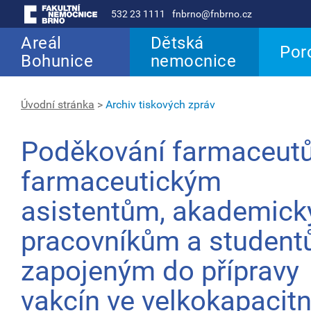
532 23 1111
fnbrno@fnbrno.cz
Areál
Dětská
Por
Bohunice
nemocnice
Úvodní stránka
>
Archiv tiskových zpráv
Poděkování farmaceut
farmaceutickým
asistentům, akademic
pracovníkům a studen
zapojeným do přípravy
vakcín ve velkokapacit