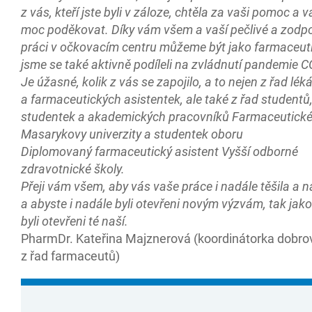
z vás, kteří jste byli v záloze, chtěla za vaši pomoc a 
moc poděkovat. Díky vám všem a vaší pečlivé a zod
práci v očkovacím centru můžeme být jako farmaceuti 
jsme se také aktivně podíleli na zvládnutí pandemie 
Je úžasné, kolik z vás se zapojilo, a to nejen z řad lék
a farmaceutických asistentek, ale také z řad studentů
studentek a akademických pracovníků Farmaceutické 
Masarykovy univerzity a studentek oboru
Diplomovaný farmaceutický asistent Vyšší odborné
zdravotnické školy.
Přeji vám všem, aby vás vaše práce i nadále těšila a 
a abyste i nadále byli otevřeni novým výzvám, tak jako
byli otevřeni té naší.
PharmDr. Kateřina Majznerová (koordinátorka dobro
z řad farmaceutů)