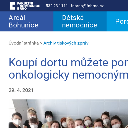
532 23 1111
fnbrno@fnbrno.cz
Areál
Dětská
Por
Bohunice
nemocnice
Úvodní stránka
>
Archiv tiskových zpráv
Koupí dortu můžete po
onkologicky nemocný
29. 4. 2021