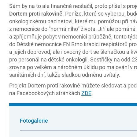
Sám by na to ale finančně nestačil, proto přišel s pr
Dortem proti rakovině
. Peníze, které se vyberou, bu
onkologickému pacinetovi, které mu pomůžou při ná
z nemocnice do “normálního” života. Jiří ale pomáhá
a zpříjemňuje pobyt v nemocnici průběžně, tento týde
do Dětské nemocnice FN Brno krabici respirátorů pro
a jejich doprovod, ale i ovocný dort se šlehačkou a kv
pro personál na dětské onkologii. Sestřičky na odd.2
zrovna po velkém a náročném úklidu po malování v 
sanitárních dní, takže sladkou odměnu uvítaly.
Projekt Dortem proti rakovině můžete sledovat a pod
na Facebookových stránkách
ZDE
.
Fotogalerie