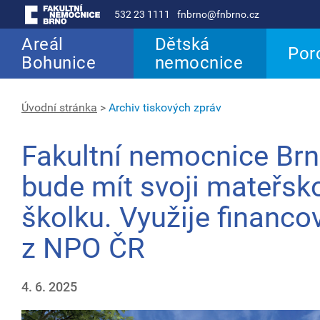
532 23 1111
fnbrno@fnbrno.cz
Areál
Dětská
Por
Bohunice
nemocnice
Úvodní stránka
>
Archiv tiskových zpráv
Fakultní nemocnice Br
bude mít svoji mateřsk
školku. Využije financo
z NPO ČR
4. 6. 2025