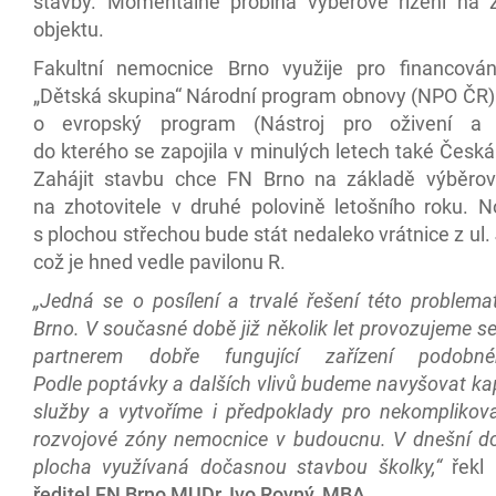
stavby. Momentálně probíhá výběrové řízení na z
objektu.
Fakultní nemocnice Brno využije pro financován
„Dětská skupina“ Národní program obnovy (NPO ČR)
o evropský program (Nástroj pro oživení a o
do kterého se zapojila v minulých letech také Česká
Zahájit stavbu chce FN Brno na základě výběrov
na zhotovitele v druhé polovině letošního roku. N
s plochou střechou bude stát nedaleko vrátnice z ul.
což je hned vedle pavilonu R.
„Jedná se o posílení a trvalé řešení této problema
Brno. V současné době již několik let provozujeme 
partnerem dobře fungující zařízení podobn
Podle poptávky a dalších vlivů budeme navyšovat ka
služby a vytvoříme i předpoklady pro nekomplikova
rozvojové zóny nemocnice v budoucnu. V dnešní do
plocha využívaná dočasnou stavbou školky,“
řekl 
ředitel FN Brno MUDr. Ivo Rovný, MBA
.