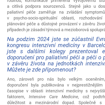
rodinou, komunikace přiměřená vývojovému stup
a citlivá podpora sourozenců. Stejně jako u do
paliativní péče zaměřuje na zvládání symptomů
v psycho-socio-spirituální oblasti, rozhodován
plánování péče a důstojné provázení v závěru živo
případech je zásadní týmová a mezioborová spolupr
Na podzim 2024 jste se zúčastnil Ev
kongresu intenzivní medicíny v Barcel
jste s dalšími kolegy prezentoval e
doporučení pro paliativní péči a péči o 
v závěru života na jednotkách intenziv
Můžete je zde připomenout?
Ano, zároveň pro nás bylo velkým oceněním
doporučení byla publikována v nejprestižnější
časopise v oblasti intenzivní medicíny s nejvyš
faktorem,
Intensive Care Medicine
, což podtrh
důležitost a mezinárodní dopad. Společně s 