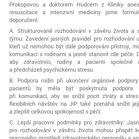
Prokopovou a doktorem Hudcem z Kliniky aneste
resuscitace a intenzivní medicíny jsme formul
doporučení:
A. Strukturované rozhodování v závěru života a 
týmu: Zavedení jasných pravidel pro rozhodování u
kteří už nemohou být dále podporováni přístroji, m
komunikaci s rodinami a jasně stanovit cíle péče. D
aby zdravotníci, rodiny a pacienti společně d
a předcházeli psychickému stresu.
B. Podpora rodin při ukončení orgánové podpor
pacientů by měla být poskytnuta podpora
při komunikaci, aby se snížil pocit ztráty a stre
flexibilních návštěv na JIP také pomáhá snížit jej
a zlepšit celkovou spokojenost s péčí.
C. Lepší pracovní podmínky pro zdravotníky: Jasn
pro rozhodování v závěru života mohou přispět k
pracovního prostředí zdravotnického personálu a sní