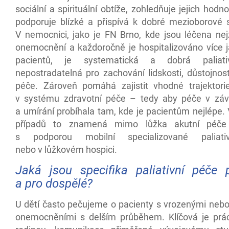
sociální a spirituální obtíže, zohledňuje jejich hodno
podporuje blízké a přispívá k dobré mezioborové s
V nemocnici, jako je FN Brno, kde jsou léčena nej
onemocnění a každoročně je hospitalizováno více ja
pacientů, je systematická a dobrá paliat
nepostradatelná pro zachování lidskosti, důstojnost
péče. Zároveň pomáhá zajistit vhodné trajektori
v systému zdravotní péče – tedy aby péče v záv
a umírání probíhala tam, kde je pacientům nejlépe.
případů to znamená mimo lůžka akutní péč
s podporou mobilní specializované paliat
nebo v lůžkovém hospici.
Jaká jsou specifika paliativní péče 
a pro dospělé?
U dětí často pečujeme o pacienty s vrozenými neb
onemocněními s delším průběhem. Klíčová je prá