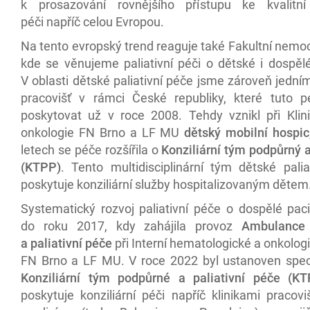
k prosazování rovnějšího přístupu ke kvalitní 
péči napříč celou Evropou.
Na tento evropský trend reaguje také Fakultní nemo
kde se věnujeme paliativní péči o dětské i dospělé
V oblasti dětské paliativní péče jsme zároveň jední
pracovišť v rámci České republiky, které tuto p
poskytovat už v roce 2008. Tehdy vznikl při Klin
onkologie FN Brno a LF MU
dětský mobilní hospic
letech se péče rozšířila o
Konziliární tým podpůrný a
(KTPP)
. Tento multidisciplinární tým dětské palia
poskytuje konziliární služby hospitalizovaným dětem
Systematický rozvoj paliativní péče o dospělé pac
do roku 2017, kdy zahájila provoz
Ambulance
a paliativní péče
při Interní hematologické a onkologi
FN Brno a LF MU. V roce 2022 byl ustanoven spec
Konziliární tým podpůrné a paliativní péče (KT
poskytuje konziliární péči napříč klinikami pracov