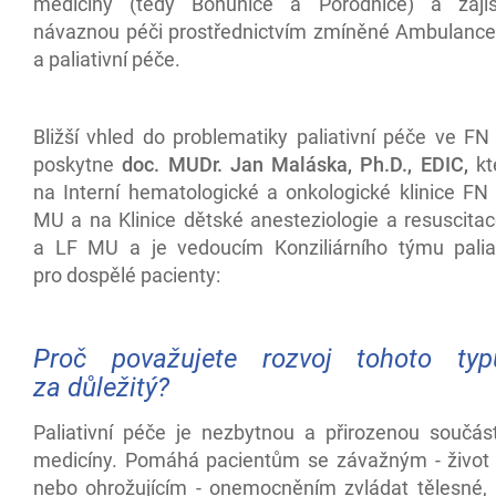
medicíny (tedy Bohunice a Porodnice) a zajiš
návaznou péči prostřednictvím zmíněné Ambulanc
a paliativní péče.
Bližší vhled do problematiky paliativní péče ve F
poskytne
doc. MUDr. Jan Maláska, Ph.D., EDIC,
kt
na Interní hematologické a onkologické klinice FN
MU a na Klinice dětské anesteziologie a resuscita
a LF MU a je vedoucím Konziliárního týmu palia
pro dospělé pacienty:
Proč považujete rozvoj tohoto ty
za důležitý?
Paliativní péče je nezbytnou a přirozenou součás
medicíny. Pomáhá pacientům se závažným - život l
nebo ohrožujícím - onemocněním zvládat tělesné, 