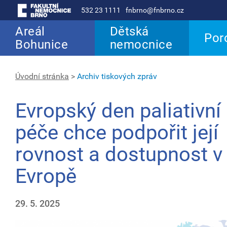
532 23 1111
fnbrno@fnbrno.cz
Areál
Dětská
Por
Bohunice
nemocnice
Úvodní stránka
>
Archiv tiskových zpráv
Evropský den paliativní
péče chce podpořit její
rovnost a dostupnost v
Evropě
29. 5. 2025