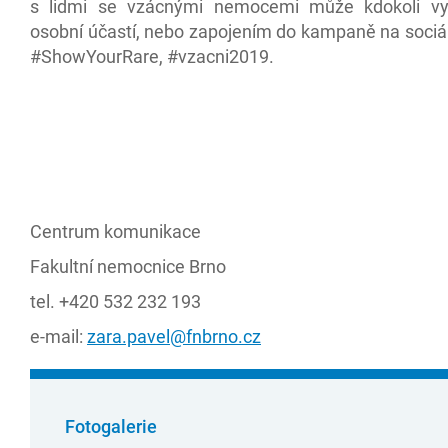
s lidmi se vzácnými nemocemi může kdokoli vyj
osobní účastí, nebo zapojením do kampaně na sociál
#ShowYourRare, #vzacni2019.
Centrum komunikace
Fakultní nemocnice Brno
tel. +420 532 232 193
e-mail:
zara.pavel@fnbrno.cz
Fotogalerie