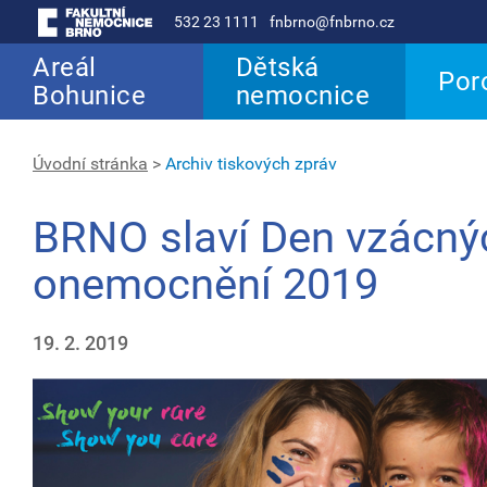
532 23 1111
fnbrno@fnbrno.cz
Areál
Dětská
Por
Bohunice
nemocnice
Úvodní stránka
>
Archiv tiskových zpráv
BRNO slaví Den vzácný
onemocnění 2019
19. 2. 2019