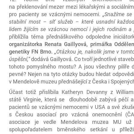
na překlenování mezer mezi lékařskými a sociálním
pro pacienty se vzácnými nemocemi.
„Snažíme se 
stabilní most – síť služeb – které usnadní každod
lidem žijícím se vzácnou nemocí i jejich rodinám a 
přiblížila téma přednáškového odpoledne iniciátork
organizátorka Renata Gaillyová, primářka Oddělen
genetiky FN Brno.
„Otázkou je, nakolik jsme v tomt
úspěšní,“
dodává Gaillyová. Co tvoří jednotlivé stav
tohoto pomyslného mostu? A jsou všechny pilíře 
pevné? Nejen na tyto otázky budou hledat odpovědi
v Mendelově muzeu přednášející z Česka i Spojených
Účast totiž přislíbila Katheryn Devanny z Willia
státě Virginie, která se dlouhodobě zabývá péčí 
pacientů se vzácnými nemocemi v USA a své zkušen
s Českou asociací pro vzácná onemocnění (ČA
asociace je vedle Mendelova muzea MU už 
spolupořadatelem brněnského setkání u příleži