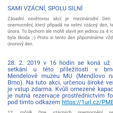
SAMI VZÁCNÍ, SPOLU SIL
Zásadní osvětovou akcí je mezinárodní Den
onemocnění, který připadá na velmi vzácný den, t
února. To bychom ale mohli slavit jen jednou za 4 r
byla škoda ;-) Proto si tento den připomínáme vžd
únorový den.
28. 2. 2019 v 16 hodin se koná už t
setkání u této příležitosti v br
Mendelově muzeu MU (Mendlovo n
Brno). Na tuto akci, určenou široké veř
je vstup zdarma. Kvůli omezené kapac
je nutná rezervace prostřednictvím f
pod tímto odkazem
https://1url.cz/P
12. ročník Dne vzácných onemocnění s