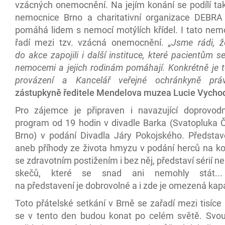
vzácných onemocnění. Na jejím konání se podílí tak
nemocnice Brno a charitativní organizace DEBRA
pomáhá lidem s nemocí motýlích křídel. I tato nemo
řadí mezi tzv. vzácná onemocnění.
„Jsme rádi, ž
do akce zapojili i další instituce, které pacientům 
nemocemi a jejich rodinám pomáhají. Konkrétně je 
provázení a Kancelář veřejné ochránkyně práv
zástupkyně ředitele Mendelova muzea Lucie Vychod
Pro zájemce je připraven i navazující doprovodn
program od 19 hodin v divadle Barka (Svatopluka 
Brno) v podání Divadla Járy Pokojského. Představen
aneb příhody ze života hmyzu v podání herců na kol
se zdravotním postižením i bez něj, představí sérií n
skečů, které se snad ani nemohly stát...
na představení je dobrovolné a i zde je omezená kapa
Toto přátelské setkání v Brně se zařadí mezi tisíce 
se v tento den budou konat po celém světě. Svou 