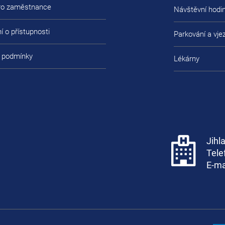
pro zaměstnance
Návštěvní hodi
í o přístupnosti
Parkování a vje
 podmínky
Lékárny
Jihl
Tele
E-ma