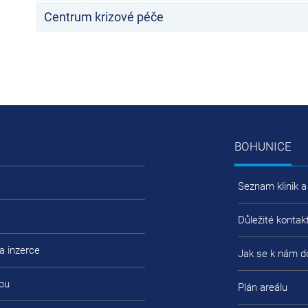
Centrum krizové péče
BOHUNICE
Seznam klinik a
Důležité kontak
a inzerce
Jak se k nám d
bu
Plán areálu