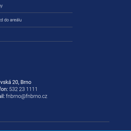
ny
zd do areálu
avská 20, Brno
fon:
532 23 1111
il:
fnbrno@fnbrno.cz