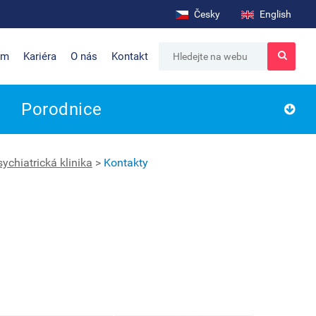
Česky
English
um
Kariéra
O nás
Kontakt
Porodnice
ychiatrická klinika
>
Kontakty