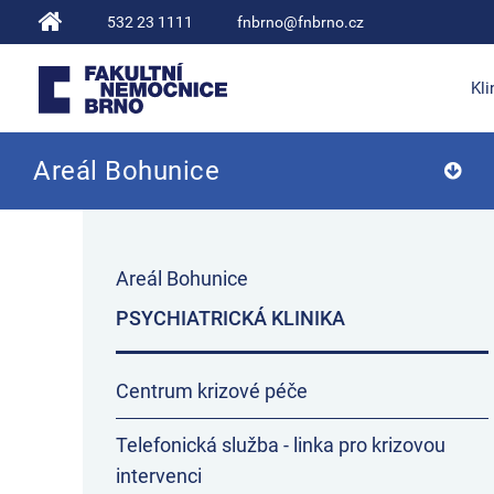
532 23 1111
fnbrno@fnbrno.cz
Kli
Areál Bohunice
Fakultní nemocnice Brno
Areál Bohunice
PSYCHIATRICKÁ KLINIKA
Centrum krizové péče
Telefonická služba - linka pro krizovou
intervenci