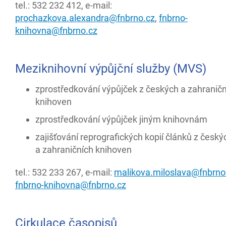
tel.: 532 232 412, e-mail:
prochazkova.alexandra@fnbrno.cz
,
fnbrno-
knihovna@fnbrno.cz
Meziknihovní výpůjční služby (MVS)
zprostředkování výpůjček z českých a zahranič
knihoven
zprostředkování výpůjček jiným knihovnám
zajišťování reprografických kopií článků z český
a zahraničních knihoven
tel.: 532 233 267, e-mail:
malikova.miloslava@fnbrno
fnbrno-knihovna@fnbrno.cz
Cirkulace časopisů