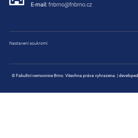
E-mail:
fnbrno@fnbrno.cz
Nastavení soukromí
© Fakultní nemocnice Brno. Všechna práva vyhrazena.
| develope