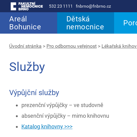
532 23 1111
fnbrno@fnbrno.cz
Areál
Dětská
Por
Bohunice
nemocnice
Úvodní stránka
>
Pro odbornou veřejnost
>
Lékařská kniho
Služby
Výpůjční služby
prezenční výpůjčky – ve studovně
absenční výpůjčky – mimo knihovnu
Katalog knihovny >>>