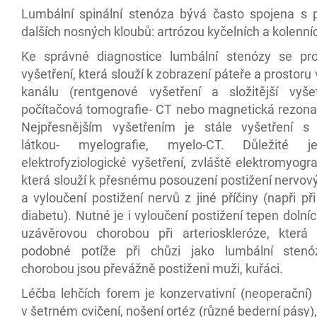
Lumbální spinální stenóza bývá často spojena s 
dalších nosných kloubů: artrózou kyčelních a kolenní
Ke správné diagnostice lumbální stenózy se pr
vyšetření, která slouží k zobrazení páteře a prostoru
kanálu (rentgenové vyšetření a složitější vyše
počítačová tomografie- CT nebo magnetická rezona
Nejpřesnějším vyšetřením je stále vyšetření s 
látkou- myelografie, myelo-CT. Důležité 
elektrofyziologické vyšetření, zvláště elektromyogr
která slouží k přesnému posouzení postižení nervov
a vyloučení postižení nervů z jiné příčiny (napři př
diabetu). Nutné je i vyloučení postižení tepen dolní
uzávěrovou chorobou při arterioskleróze, která
podobné potíže při chůzi jako lumbální stenó
chorobou jsou převážně postiženi muži, kuřáci.
Léčba lehčích forem je konzervativní (neoperační) 
v šetrném cvičení, nošení ortéz (různé bederní pásy), 