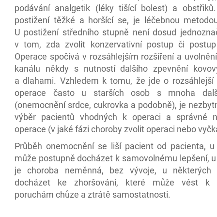
podávání analgetik (léky tišící bolest) a obstřiků
postižení těžké a horšící se, je léčebnou metodo
U postižení středního stupně není dosud jednozn
v tom, zda zvolit konzervativní postup či postup
Operace spočívá v rozsáhlejším rozšíření a uvolněn
kanálu někdy s nutností dalšího zpevnění kovo
a dlahami. Vzhledem k tomu, že jde o rozsáhlejší 
operace často u starších osob s mnoha další
(onemocnění srdce, cukrovka a podobně), je nezbyt
výběr pacientů vhodných k operaci a správné n
operace (v jaké fázi choroby zvolit operaci nebo vyčk
Průběh onemocnění se liší pacient od pacienta, u
může postupně docházet k samovolnému lepšení, u
je choroba neměnná, bez vývoje, u některých
docházet ke zhoršování, které může vést k
poruchám chůze a ztrátě samostatnosti.