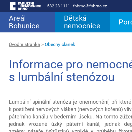
532 23 1111
fnbrno@fnbrno.cz
Areál
Dětská
Por
Bohunice
nemocnice
Úvodní stránka
>
Obecný článek
Informace pro nemocn
s lumbální stenózou
Lumbální spinální stenóza je onemocnění, při kter
k postižení nervových vláken (nervových kořenů) vl
páteřního kanálu v bederním úseku. Na tomto zúžení
jednak vrozeně úzký páteřní kanál, jednak deg
změny páteře (výrůstky) vzniklé v průběhu život