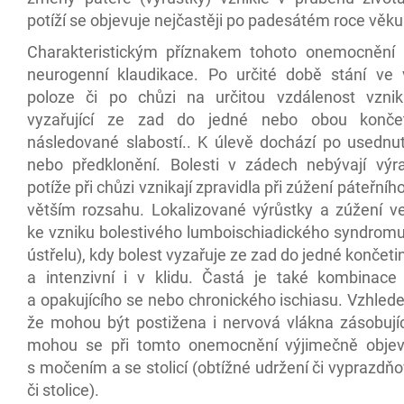
potíží se objevuje nejčastěji po padesátém roce věku
Charakteristickým příznakem tohoto onemocnění b
neurogenní klaudikace. Po určité době stání ve
poloze či po chůzi na určitou vzdálenost vznika
vyzařující ze zad do jedné nebo obou končet
následované slabostí.. K úlevě dochází po usednutí
nebo předklonění. Bolesti v zádech nebývají výr
potíže při chůzi vznikají zpravidla při zúžení páteřníh
větším rozsahu. Lokalizované výrůstky a zúžení v
ke vzniku bolestivého lumboischiadického syndromu 
ústřelu), kdy bolest vyzařuje ze zad do jedné končetiny
a intenzivní i v klidu. Častá je také kombinace 
a opakujícího se nebo chronického ischiasu. Vzhled
že mohou být postižena i nervová vlákna zásobujíc
mohou se při tomto onemocnění výjimečně objevi
s močením a se stolicí (obtížné udržení či vyprazd
či stolice).